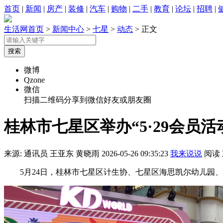
首页
|
新闻
|
房产
|
装修
|
汽车
|
购物
|
二手
|
教育
|
论坛
|
招聘
|
生活网首页
>
新闻中心
>
七星
>
动态
> 正文
微博
Qzone
微信
扫描二维码分享到微信好友或朋友圈
桂林市七星区举办“5·29会员
来源: 通讯员 王亚东 黄晓雨
2026-05-26 09:35:23
我来说说
阅读
5月24日，桂林市七星区计生协、七星区海思凯尔幼儿园、羊角