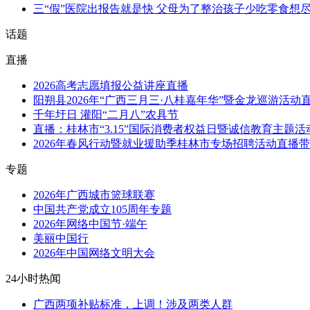
三“假”医院出报告就是快 父母为了整治孩子少吃零食想尽
话题
直播
2026高考志愿填报公益讲座直播
阳朔县2026年“广西三月三·八桂嘉年华”暨金龙巡游活动
千年圩日 灌阳“二月八”农具节
直播：桂林市“3.15”国际消费者权益日暨诚信教育主题
2026年春风行动暨就业援助季桂林市专场招聘活动直播
专题
2026年广西城市篮球联赛
中国共产党成立105周年专题
2026年网络中国节·端午
美丽中国行
2026年中国网络文明大会
24小时热闻
广西两项补贴标准，上调！涉及两类人群