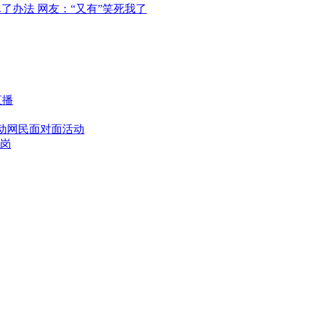
了办法 网友：“又有”笑死我了
直播
活动网民面对面活动
带岗