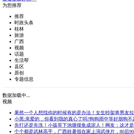
为您推荐
推荐
时政头条
桂林
旅游
广西
视频
话题
生活帮
县区
原创
专题信息
数据加载中...
视频
果然一个人想找你的时候有的是办法！女生吵架将男友拉
小黑:亲爱的，你看到我的真心了吗?狗狗雨中等好朋狗不
先打还是先洗！小孩哥下池塘摸鱼成泥人！网友：这才是
个个都是武林高手，广西娃暑假在家上演武侠片，80后90