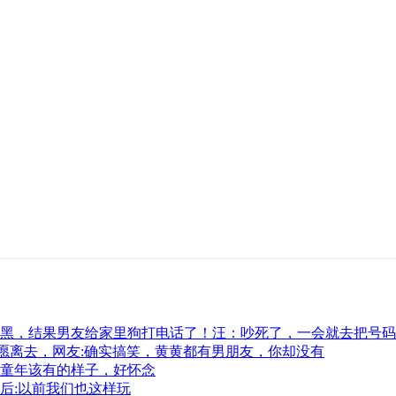
黑，结果男友给家里狗打电话了！汪：吵死了，一会就去把号码
愿离去，网友:确实搞笑，黄黄都有男朋友，你却没有
童年该有的样子，好怀念
后:以前我们也这样玩