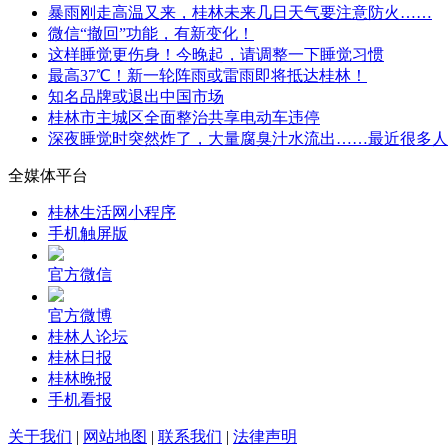
暴雨刚走高温又来，桂林未来几日天气要注意防火……
微信“撤回”功能，有新变化！
这样睡觉更伤身！今晚起，请调整一下睡觉习惯
最高37℃！新一轮阵雨或雷雨即将抵达桂林！
知名品牌或退出中国市场
桂林市主城区全面整治共享电动车违停
深夜睡觉时突然炸了，大量腐臭汁水流出……最近很多人
全媒体平台
桂林生活网小程序
手机触屏版
官方微信
官方微博
桂林人论坛
桂林日报
桂林晚报
手机看报
关于我们
|
网站地图
|
联系我们
|
法律声明