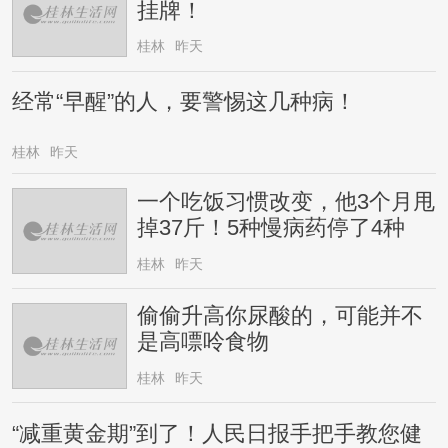
挂牌！
桂林
昨天
经常“早醒”的人，要警惕这几种病！
桂林
昨天
一个吃饭习惯改变，他3个月甩
掉37斤！5种慢病药停了4种
桂林
昨天
偷偷升高你尿酸的，可能并不
是高嘌呤食物
桂林
昨天
“减重黄金期”到了！人民日报手把手教您健