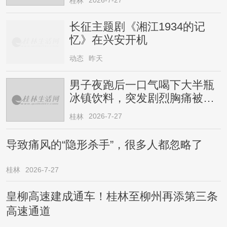
桂林
长征主题剧《湘江1934的记
忆》在兴安开机
动态
昨天
男子夜跑后一口气喝下大半瓶
冰镇饮料，突发剧烈胸痛被送
医！医生提醒→
2026-7-27
桂林
导致痛风的“隐形杀手”，很多人都忽略了
桂林
2026-7-27
皇柳高速建成通车！桂林至柳州再添第三条
高速通道