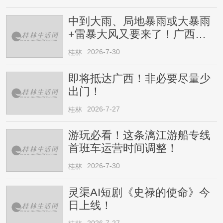
中到大雨、局地暴雨或大暴雨
+雷暴大风又要来了！广西人
请注意
2026-7-30
桂林
即将抵达广西！非必要尽量少
出门！
2026-7-27
桂林
游玩必看！这条漓江游船专线
首班车运营时间调整！
2026-7-30
桂林
灵渠AI短剧《史禄的使命》今
日上线！
2026-7-27