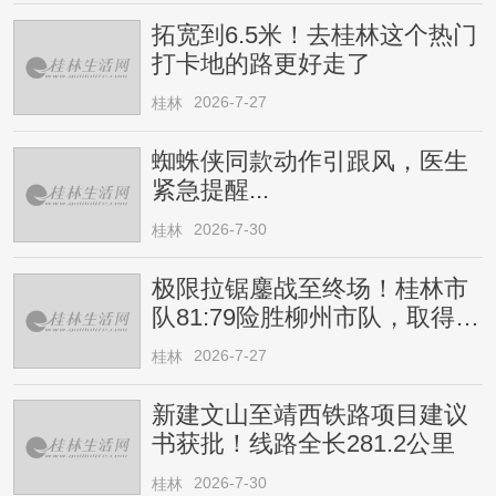
拓宽到6.5米！去桂林这个热门
打卡地的路更好走了
2026-7-27
桂林
蜘蛛侠同款动作引跟风，医生
紧急提醒...
2026-7-30
桂林
极限拉锯鏖战至终场！桂林市
队81:79险胜柳州市队，取得四
连胜
2026-7-27
桂林
新建文山至靖西铁路项目建议
书获批！线路全长281.2公里
2026-7-30
桂林