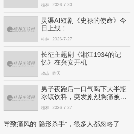
2026-7-30
桂林
灵渠AI短剧《史禄的使命》今
日上线！
2026-7-27
桂林
长征主题剧《湘江1934的记
忆》在兴安开机
动态
昨天
男子夜跑后一口气喝下大半瓶
冰镇饮料，突发剧烈胸痛被送
医！医生提醒→
2026-7-27
桂林
导致痛风的“隐形杀手”，很多人都忽略了