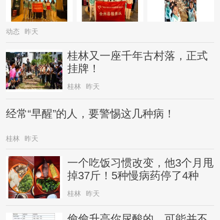
动态
昨天
桂林又一座千年古村落，正式
挂牌！
桂林
昨天
经常“早醒”的人，要警惕这几种病！
桂林
昨天
一个吃饭习惯改变，他3个月甩
掉37斤！5种慢病药停了4种
桂林
昨天
偷偷升高你尿酸的，可能并不