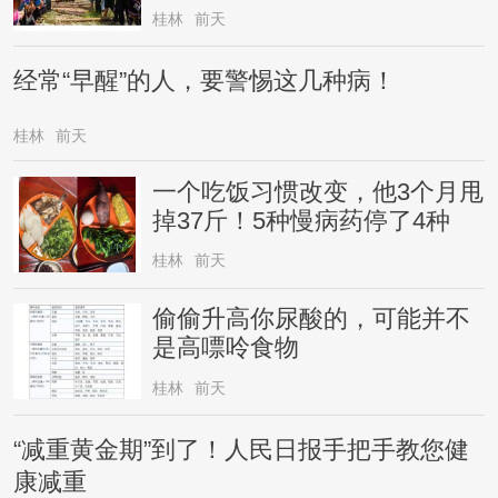
桂林
前天
经常“早醒”的人，要警惕这几种病！
桂林
前天
一个吃饭习惯改变，他3个月甩
掉37斤！5种慢病药停了4种
桂林
前天
偷偷升高你尿酸的，可能并不
是高嘌呤食物
桂林
前天
“减重黄金期”到了！人民日报手把手教您健
康减重