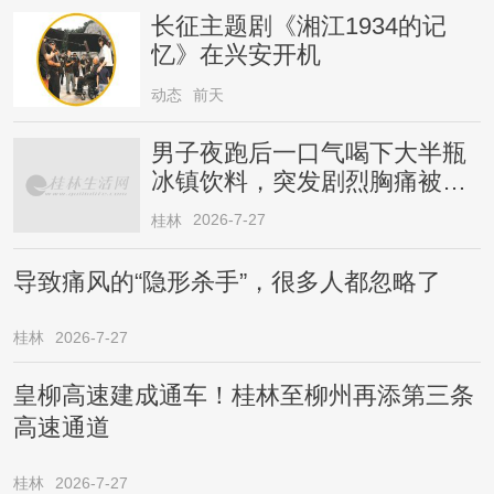
长征主题剧《湘江1934的记
忆》在兴安开机
动态
前天
男子夜跑后一口气喝下大半瓶
冰镇饮料，突发剧烈胸痛被送
医！医生提醒→
2026-7-27
桂林
导致痛风的“隐形杀手”，很多人都忽略了
桂林
2026-7-27
皇柳高速建成通车！桂林至柳州再添第三条
高速通道
桂林
2026-7-27