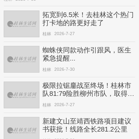
拓宽到6.5米！去桂林这个热门
打卡地的路更好走了
2026-7-27
桂林
蜘蛛侠同款动作引跟风，医生
紧急提醒...
2026-7-30
桂林
极限拉锯鏖战至终场！桂林市
队81:79险胜柳州市队，取得四
连胜
2026-7-27
桂林
新建文山至靖西铁路项目建议
书获批！线路全长281.2公里