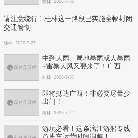
2026-7-30
桂林
请注意绕行！桂林这一路段已实施全幅封闭
交通管制
桂林
2026-7-27
中到大雨、局地暴雨或大暴雨
+雷暴大风又要来了！广西人
请注意
2026-7-30
桂林
即将抵达广西！非必要尽量少
出门！
2026-7-27
桂林
游玩必看！这条漓江游船专线
首班车运营时间调整！