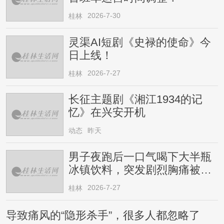
2026-7-30
桂林
灵渠AI短剧《史禄的使命》今
日上线！
2026-7-27
桂林
长征主题剧《湘江1934的记
忆》在兴安开机
动态
昨天
男子夜跑后一口气喝下大半瓶
冰镇饮料，突发剧烈胸痛被送
医！医生提醒→
2026-7-27
桂林
导致痛风的“隐形杀手”，很多人都忽略了