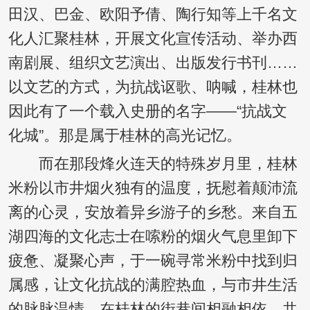
田汉、巴金、欧阳予倩、陶行知等上千名文
化人汇聚桂林，开展文化宣传活动、举办西
南剧展、组织文艺演出、出版发行书刊……
以文艺的方式，为抗战讴歌、呐喊，桂林也
因此有了一个载入史册的名字——“抗战文
化城”。那是属于桂林的高光记忆。
而在那段烽火连天的特殊岁月里，桂林
米粉以市井烟火独有的温度，抚慰着颠沛流
离的心灵，安放着异乡游子的乡愁。来自五
湖四海的文化志士在嗦粉的烟火气息里卸下
疲惫、凝聚心声，于一碗寻常米粉中找到归
属感，让文化抗战的满腔热血，与市井生活
的脉脉温情，在桂林的街巷间相融相依、共