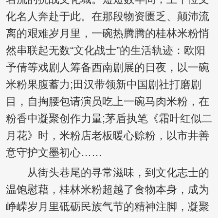
化名人奔赴于此。在那段物资匮乏、颠沛流
离的艰难岁月里，一碗热腾腾的桂林米粉悄
然串联起无数“文化战士”的生活轨迹：欧阳
予倩等戏剧人筹备西南剧展的日夜，以一碗
米粉果腹蓄力;田汉带领新中国剧社打磨剧
目，自掏腰包请演员吃上一碗马肉米粉，在
粉香中凝聚创作力量;茅盾执笔《霜叶红似二
月花》时，米粉店老板暖心赊粉，以市井善
意守护文墨初心……
从街头巷尾的寻常滋味，到文化志士的
温饱慰藉，桂林米粉超越了食物本身，成为
峥嵘岁月里砥砺民族气节的精神注脚，凝聚