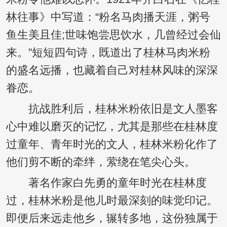
林往事》中写道：“粉名马肉播天涯，粥号
鱼生美且佳;世味饱尝思饮水，几曾经过会仙
来。”短短四句诗，既道出了桂林马肉米粉
的盛名远播，也藏着自己对桂林风味的深深
眷恋。
抗战胜利后，桂林米粉依旧是文人墨客
心中难以磨灭的记忆，尤其是那些在桂林度
过童年、青年时光的文人，桂林米粉化作了
他们剪不断的牵绊，萦绕在笔尖心头。
著名作家白先勇的童年时光在桂林度
过，桂林米粉是他儿时最深刻的味觉印记。
即便后来远走他乡，辗转多地，这份独属于