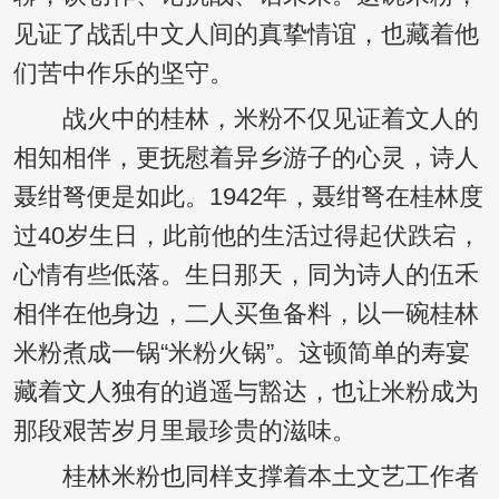
见证了战乱中文人间的真挚情谊，也藏着他
们苦中作乐的坚守。
战火中的桂林，米粉不仅见证着文人的
相知相伴，更抚慰着异乡游子的心灵，诗人
聂绀弩便是如此。1942年，聂绀弩在桂林度
过40岁生日，此前他的生活过得起伏跌宕，
心情有些低落。生日那天，同为诗人的伍禾
相伴在他身边，二人买鱼备料，以一碗桂林
米粉煮成一锅“米粉火锅”。这顿简单的寿宴
藏着文人独有的逍遥与豁达，也让米粉成为
那段艰苦岁月里最珍贵的滋味。
桂林米粉也同样支撑着本土文艺工作者