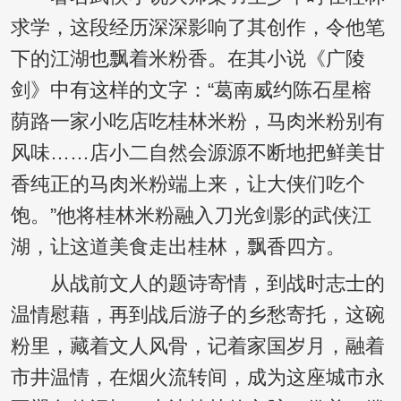
求学，这段经历深深影响了其创作，令他笔
下的江湖也飘着米粉香。在其小说《广陵
剑》中有这样的文字：“葛南威约陈石星榕
荫路一家小吃店吃桂林米粉，马肉米粉别有
风味……店小二自然会源源不断地把鲜美甘
香纯正的马肉米粉端上来，让大侠们吃个
饱。”他将桂林米粉融入刀光剑影的武侠江
湖，让这道美食走出桂林，飘香四方。
从战前文人的题诗寄情，到战时志士的
温情慰藉，再到战后游子的乡愁寄托，这碗
粉里，藏着文人风骨，记着家国岁月，融着
市井温情，在烟火流转间，成为这座城市永