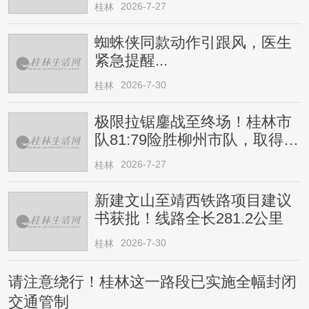
2026-7-27
桂林
蜘蛛侠同款动作引跟风，医生
紧急提醒...
2026-7-30
桂林
极限拉锯鏖战至终场！桂林市
队81:79险胜柳州市队，取得四
连胜
2026-7-27
桂林
新建文山至靖西铁路项目建议
书获批！线路全长281.2公里
2026-7-30
桂林
请注意绕行！桂林这一路段已实施全幅封闭
交通管制