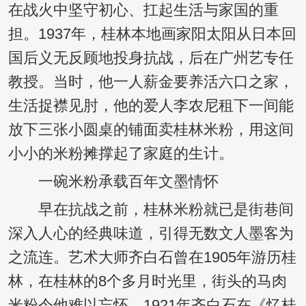
在战火中坚守初心、扛起生活与家国的重
担。1937年，桂林本地画家阳太阳从日本回
国后义无反顾地投身抗战，后在广州艺专任
教授。当时，他一人薪金要养活六口之家，
生活捉襟见肘，他的爱人李农尼租下一间能
放下三张小圆桌的铺面卖桂林米粉，用这间
小小的米粉摊撑起了家庭的生计。
一碗米粉承载百年文墨情怀
早在抗战之前，桂林米粉就已是街巷间
深入人心的经典味道，引得无数文人墨客为
之流连。艺术大师齐白石曾在1905年游历桂
林，在桂林的8个多月时光里，街头的马肉
米粉令他难以忘怀。1921年齐白石在《忆桂