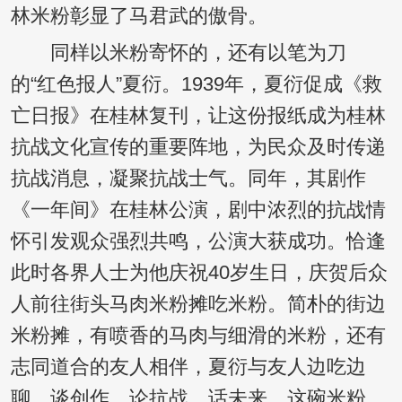
林米粉彰显了马君武的傲骨。
同样以米粉寄怀的，还有以笔为刀
的“红色报人”夏衍。1939年，夏衍促成《救
亡日报》在桂林复刊，让这份报纸成为桂林
抗战文化宣传的重要阵地，为民众及时传递
抗战消息，凝聚抗战士气。同年，其剧作
《一年间》在桂林公演，剧中浓烈的抗战情
怀引发观众强烈共鸣，公演大获成功。恰逢
此时各界人士为他庆祝40岁生日，庆贺后众
人前往街头马肉米粉摊吃米粉。简朴的街边
米粉摊，有喷香的马肉与细滑的米粉，还有
志同道合的友人相伴，夏衍与友人边吃边
聊，谈创作、论抗战、话未来。这碗米粉，