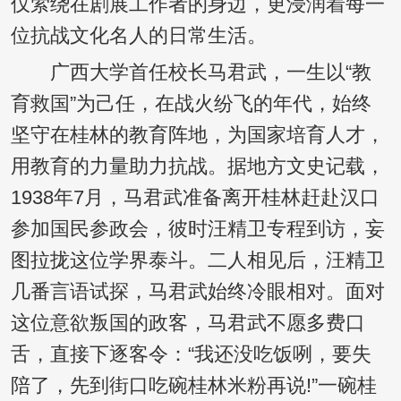
仅萦绕在剧展工作者的身边，更浸润着每一
位抗战文化名人的日常生活。
广西大学首任校长马君武，一生以“教
育救国”为己任，在战火纷飞的年代，始终
坚守在桂林的教育阵地，为国家培育人才，
用教育的力量助力抗战。据地方文史记载，
1938年7月，马君武准备离开桂林赶赴汉口
参加国民参政会，彼时汪精卫专程到访，妄
图拉拢这位学界泰斗。二人相见后，汪精卫
几番言语试探，马君武始终冷眼相对。面对
这位意欲叛国的政客，马君武不愿多费口
舌，直接下逐客令：“我还没吃饭咧，要失
陪了，先到街口吃碗桂林米粉再说!”一碗桂