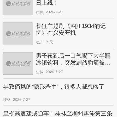
日上线！
2026-7-27
桂林
长征主题剧《湘江1934的记
忆》在兴安开机
动态
昨天
男子夜跑后一口气喝下大半瓶
冰镇饮料，突发剧烈胸痛被送
医！医生提醒→
2026-7-27
桂林
导致痛风的“隐形杀手”，很多人都忽略了
桂林
2026-7-27
皇柳高速建成通车！桂林至柳州再添第三条