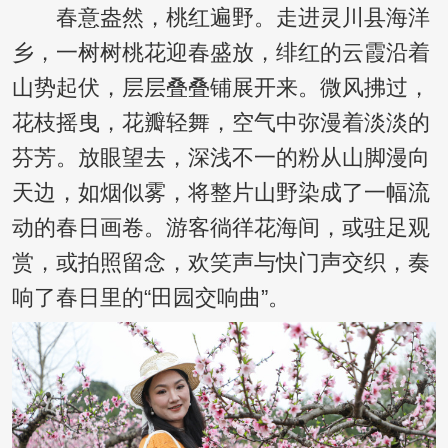
春意盎然，桃红遍野。走进灵川县海洋
乡，一树树桃花迎春盛放，绯红的云霞沿着
山势起伏，层层叠叠铺展开来。微风拂过，
花枝摇曳，花瓣轻舞，空气中弥漫着淡淡的
芬芳。放眼望去，深浅不一的粉从山脚漫向
天边，如烟似雾，将整片山野染成了一幅流
动的春日画卷。游客徜徉花海间，或驻足观
赏，或拍照留念，欢笑声与快门声交织，奏
响了春日里的“田园交响曲”。