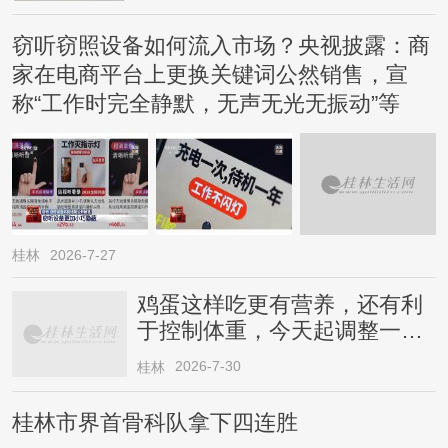
窃听窃照设备如何流入市场？央视披露：商
家在电商平台上更换关键词公然销售，宣
称“工作时完全静默，无声无光无振动”等
桂林
2026-7-27
鸡蛋这样吃更有营养，还有利
于控制体重，今天起调整一下
→
2026-7-30
桂林
桂林市界首骨科队拿下四连胜