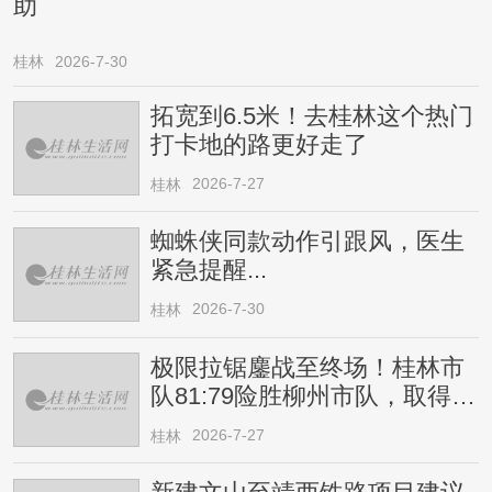
助
桂林
2026-7-30
拓宽到6.5米！去桂林这个热门
打卡地的路更好走了
2026-7-27
桂林
蜘蛛侠同款动作引跟风，医生
紧急提醒...
2026-7-30
桂林
极限拉锯鏖战至终场！桂林市
队81:79险胜柳州市队，取得四
连胜
2026-7-27
桂林