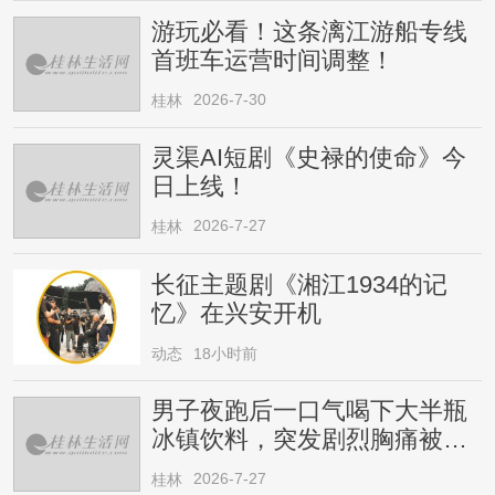
游玩必看！这条漓江游船专线
首班车运营时间调整！
2026-7-30
桂林
灵渠AI短剧《史禄的使命》今
日上线！
2026-7-27
桂林
长征主题剧《湘江1934的记
忆》在兴安开机
动态
18小时前
男子夜跑后一口气喝下大半瓶
冰镇饮料，突发剧烈胸痛被送
医！医生提醒→
2026-7-27
桂林