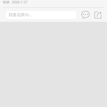
桂林
2026-7-27
微信新功能来了!
我要说两句...
桂林
2026-7-27
每学年补助3万元！广西要招958名退休教师
做这事→
桂林
3天前
微信一项能力升级！关键时刻能救命