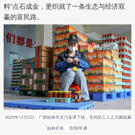
料”点石成金，更织就了一条生态与经济双
赢的富民路。
2025年12月2日，广西桂林市灵川县潭下镇，车间的工人正为菌菇酱
贴标封装。 阳海翔 摄