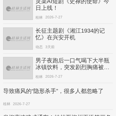
灵渠AI短剧《史禄的使命》今
日上线！
2026-7-27
桂林
长征主题剧《湘江1934的记
忆》在兴安开机
动态
3天前
男子夜跑后一口气喝下大半瓶
冰镇饮料，突发剧烈胸痛被送
医！医生提醒→
2026-7-27
桂林
导致痛风的“隐形杀手”，很多人都忽略了
桂林
2026-7-27