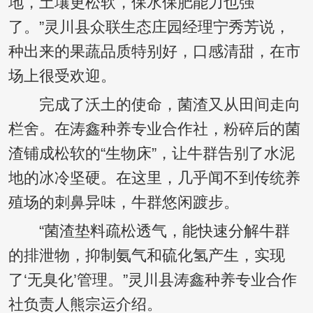
地，土壤更松软，保水保肥能力也强
了。”灵川县众联生态庄园经理宁秀芳说，
种出来的果蔬品质特别好，口感清甜，在市
场上很受欢迎。
完成了沃土的使命，菌渣又从田间走向
栏舍。在涛鑫种养专业合作社，粉碎后的菌
渣铺成松软的“生物床”，让牛群告别了水泥
地的冰冷坚硬。在这里，几乎闻不到传统养
殖场的刺鼻异味，牛群悠闲踱步。
“菌渣垫料疏松透气，能快速分解牛群
的排泄物，抑制氨气和硫化氢产生，实现
了‘无臭化’管理。”灵川县涛鑫种养专业合作
社负责人熊宗运介绍。