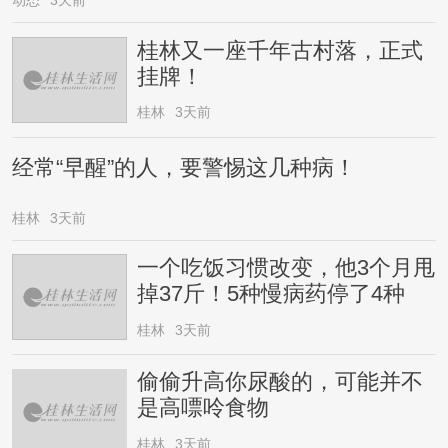
动态
3天前
桂林又一座千年古村落，正式
挂牌！
桂林
3天前
经常“早醒”的人，要警惕这几种病！
桂林
3天前
一个吃饭习惯改变，他3个月甩
掉37斤！5种慢病药停了4种
桂林
3天前
偷偷升高你尿酸的，可能并不
是高嘌呤食物
桂林
3天前