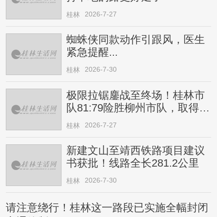
2026-7-27
桂林
蜘蛛侠同款动作引跟风，医生
紧急提醒...
2026-7-30
桂林
极限拉锯鏖战至终场！桂林市
队81:79险胜柳州市队，取得四
连胜
2026-7-27
桂林
新建文山至靖西铁路项目建议
书获批！线路全长281.2公里
2026-7-30
桂林
请注意绕行！桂林这一路段已实施全幅封闭