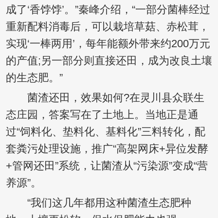
成了‘香饽饽’。”秦峰介绍，“一部分菌棒经过
重新配料消毒后，可以栽培草菇、赤松茸，
实现‘一棒两用’，每年能额外带来约200万元
的产值;另一部分则直接还田，成为改良土壤
的生态肥。”
菌渣还田，效果如何?在灵川县众联生
态庄园，答案写在了土地上。当地正是通
过“饲料化、垫料化、基料化”三料转化，配
套粪污处理设施，推广“高架网床+异位发酵
+管网还田”系统，让菌渣从“污染源”变成“营
养源”。
“我们这几年都用这种菌渣生态肥种