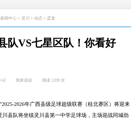
>
新闻中心
>
灵川
>
动态
> 正文
川县队VS七星区队！你看好
9:42
我来说说
阅读
2209
次
025-2026年广西县级足球超级联赛（桂北赛区）将迎来
灵川县队将坐镇灵川县第一中学足球场，主场迎战同城劲