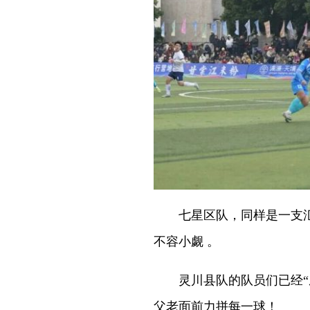
七星区队，同样是一支汇
不容小觑 。
灵川县队的队员们已经“磨
父老面前力拼每一球！