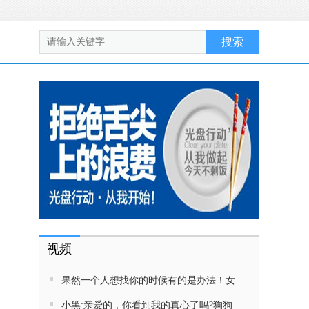
视频
果然一个人想找你的时候有的是办法！女生吵架将男友拉黑，结果男友给家里狗打电话了！汪：吵死了，一会就去把号码注销
小黑:亲爱的，你看到我的真心了吗?狗狗雨中等好朋狗不愿离去，网友:确实搞笑，黄黄都有男朋友，你却没有