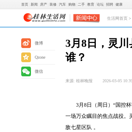
首页
|
新闻
|
房产
|
装修
|
汽车
|
购物
|
二手
|
教育
|
论坛
|
招聘
|
健康
生活网首页
3月8日，灵
微博
谁？
Qzone
微信
来源: 桂林晚报
2026-03-05 10:3
3月8日（周日）“国控杯”2
一场万众瞩目的焦点战役。
敌七星区队 。