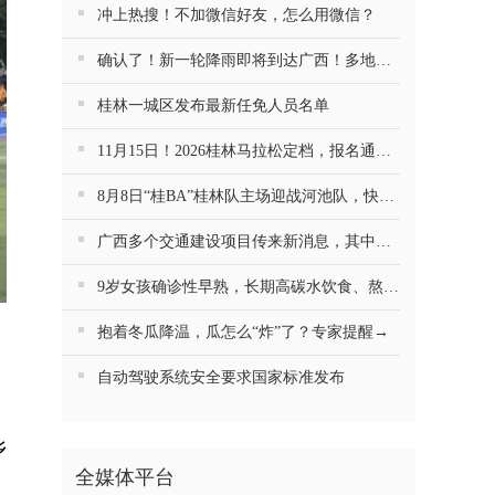
冲上热搜！不加微信好友，怎么用微信？
确认了！新一轮降雨即将到达广西！多地将有大暴雨、强对流天气
桂林一城区发布最新任免人员名单
11月15日！2026桂林马拉松定档，报名通道即将开启
8月8日“桂BA”桂林队主场迎战河池队，快来桂林生活网预约！
广西多个交通建设项目传来新消息，其中一条惠及3市5县（区）的高速全线获批
9岁女孩确诊性早熟，长期高碳水饮食、熬夜、使用香味文具；医生：剩余生长空间仅剩约10cm
抱着冬瓜降温，瓜怎么“炸”了？专家提醒→
自动驾驶系统安全要求国家标准发布
乡
全媒体平台