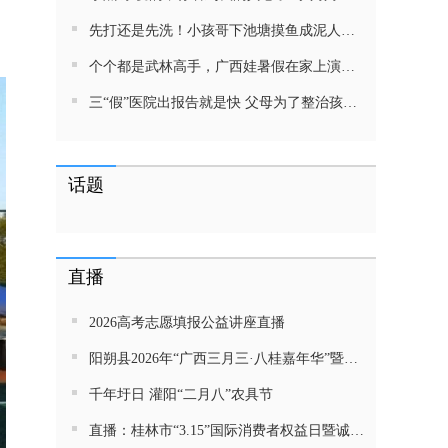
先打还是先洗！小孩哥下池塘摸鱼成泥人！网友：这才是童年该有的样子，好怀念
个个都是武林高手，广西娃暑假在家上演武侠片，80后90后:以前我们也这样玩
三“假”医院出报告就是快 父母为了整治孩子少吃零食想尽了办法 网友：“又有”笑死我了
话题
直播
2026高考志愿填报公益讲座直播
阳朔县2026年“广西三月三·八桂嘉年华”暨金龙巡游活动直播
千年圩日 灌阳“二月八”农具节
直播：桂林市“3.15”国际消费者权益日暨诚信教育主题活动网民面对面活动