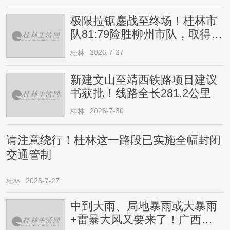
极限拉锯鏖战至终场！桂林市
队81:79险胜柳州市队，取得四
连胜
2026-7-27
桂林
新建文山至靖西铁路项目建议
书获批！线路全长281.2公里
2026-7-30
桂林
请注意绕行！桂林这一路段已实施全幅封闭
交通管制
桂林
2026-7-27
中到大雨、局地暴雨或大暴雨
+雷暴大风又要来了！广西人