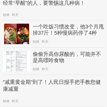
经常“早醒”的人，要警惕这几种病！
桂林
昨天
一个吃饭习惯改变，他3个月甩
掉37斤！5种慢病药停了4种
桂林
昨天
偷偷升高你尿酸的，可能并不
是高嘌呤食物
桂林
昨天
“减重黄金期”到了！人民日报手把手教您健
康减重
桂林
昨天