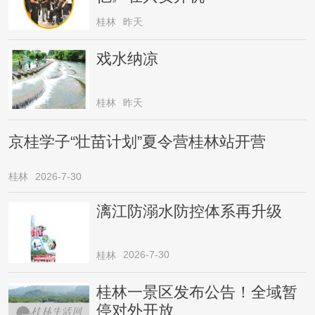
桂林
昨天
戏水纳凉
桂林
昨天
京桂学子“壮苗计划”夏令营桂林站开营
桂林
2026-7-30
漓江防溺水防控体系再升级
2026-7-30
桂林
桂林一景区发布公告！全域暂
停对外开放