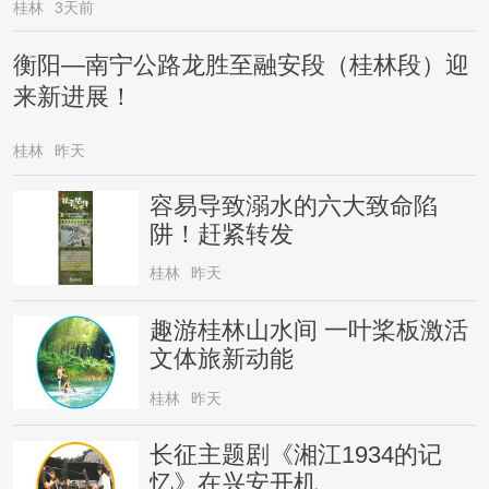
桂林
3天前
衡阳—南宁公路龙胜至融安段（桂林段）迎
来新进展！
桂林
昨天
容易导致溺水的六大致命陷
阱！赶紧转发
桂林
昨天
趣游桂林山水间 一叶桨板激活
文体旅新动能
桂林
昨天
长征主题剧《湘江1934的记
忆》在兴安开机