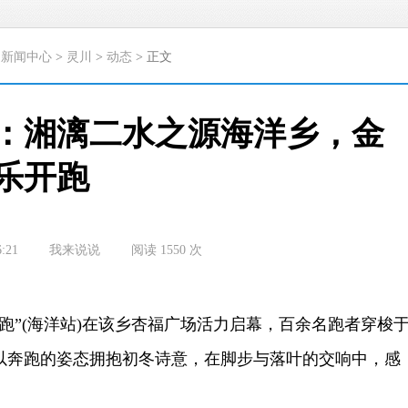
>
新闻中心
>
灵川
>
动态
> 正文
：湘漓二水之源海洋乡，金
乐开跑
6:21
我来说说
阅读
1550
次
跑”(海洋站)在该乡杏福广场活力启幕，百余名跑者穿梭
以奔跑的姿态拥抱初冬诗意，在脚步与落叶的交响中，感