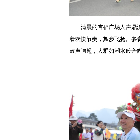
清晨的杏福广场人声鼎沸，
着欢快节奏，舞步飞扬。参
鼓声响起，人群如潮水般奔