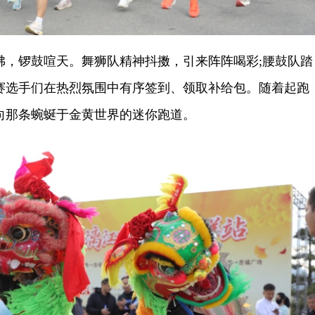
锣鼓喧天。舞狮队精神抖擞，引来阵阵喝彩;腰鼓队踏
赛选手们在热烈氛围中有序签到、领取补给包。随着起跑
向那条蜿蜒于金黄世界的迷你跑道。