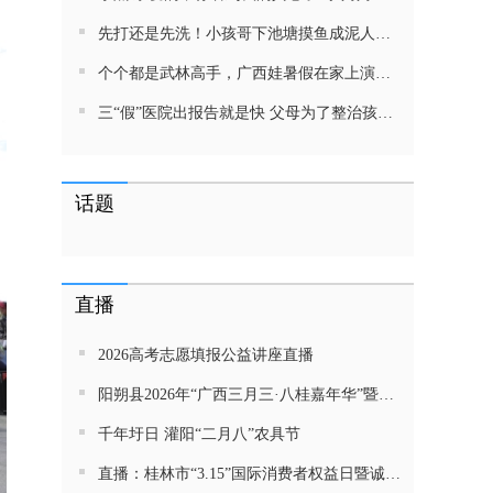
先打还是先洗！小孩哥下池塘摸鱼成泥人！网友：这才是童年该有的样子，好怀念
个个都是武林高手，广西娃暑假在家上演武侠片，80后90后:以前我们也这样玩
三“假”医院出报告就是快 父母为了整治孩子少吃零食想尽了办法 网友：“又有”笑死我了
话题
直播
2026高考志愿填报公益讲座直播
阳朔县2026年“广西三月三·八桂嘉年华”暨金龙巡游活动直播
千年圩日 灌阳“二月八”农具节
直播：桂林市“3.15”国际消费者权益日暨诚信教育主题活动网民面对面活动