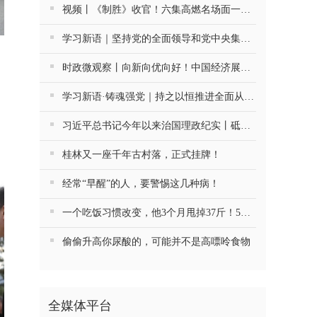
视频丨《制胜》收官！六集高燃名场面一次看够
学习新语｜坚持党的全面领导和党中央集中统一领导
时政微观察丨向新向优向好！中国经济展现强大韧性和活力
学习新语·铸魂强党｜持之以恒推进全面从严治党
习近平总书记今年以来治国理政纪实丨砥砺初心使命 把党建设得更加坚强有力
桂林又一座千年古村落，正式挂牌！
经常“早醒”的人，要警惕这几种病！
一个吃饭习惯改变，他3个月甩掉37斤！5种慢病药停了4种
偷偷升高你尿酸的，可能并不是高嘌呤食物
全媒体平台