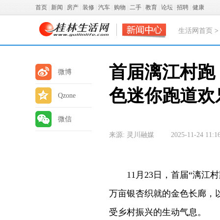
首页
|
新闻
|
房产
|
装修
|
汽车
|
购物
|
二手
|
教育
|
论坛
|
招聘
|
健康
生活网首页
首届漓江村跑
微博
色迷你跑道欢
Qzone
微信
来源: 灵川融媒
2025-11-24 11:1
11月23日，首届“漓江村
万亩银杏织就的金色长廊，
受乡村振兴的生动气息。