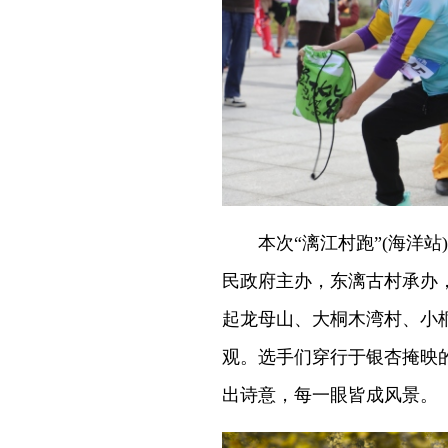
本次“漓江村跑”(海洋站
民政府主办，东漓古村承办
起龙母山、大桐木湾村、小
观。选手们穿行于银杏掩映
出诗意，每一眼皆成风景。