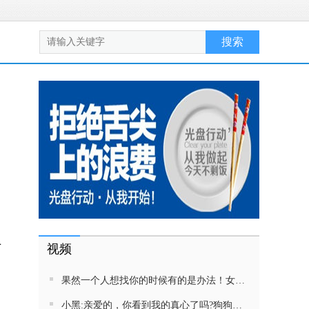
于
视频
果然一个人想找你的时候有的是办法！女生吵架将男友拉黑，结果男友给家里狗打电话了！汪：吵死了，一会就去把号码注销
小黑:亲爱的，你看到我的真心了吗?狗狗雨中等好朋狗不愿离去，网友:确实搞笑，黄黄都有男朋友，你却没有