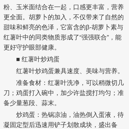
粉、玉米面结合在一起，口感更丰富，营养
更全面。胡萝卜的加入，不仅带来了自然的
甜味和鲜亮的色泽，它富含的β-胡萝卜素与
红薯叶中的同类物质形成了“强强联合”，能
更好守护眼部健康。
■ 红薯叶炒鸡蛋
红薯叶炒鸡蛋兼具速度、美味与营养。
准备食材：红薯叶洗净，可以稍微切几
刀；鸡蛋打入碗中，加少许盐搅打均匀；准
备少量葱段、蒜末。
炒鸡蛋：热锅凉油，油热倒入蛋液，待
凝固定型后迅速用铲子划散成块，盛出备