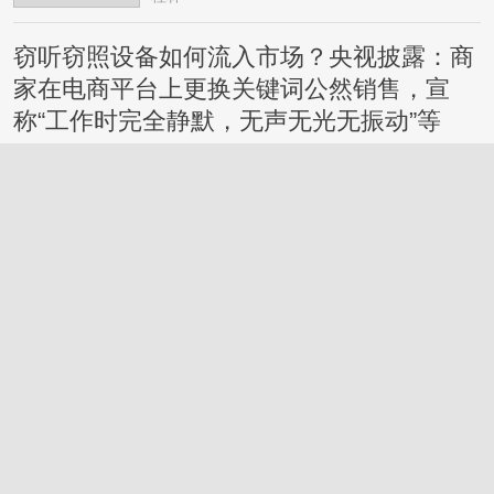
窃听窃照设备如何流入市场？央视披露：商
家在电商平台上更换关键词公然销售，宣
称“工作时完全静默，无声无光无振动”等
桂林
2026-7-27
鸡蛋这样吃更有营养，还有利
于控制体重，今天起调整一下
→
2026-7-30
桂林
桂林市界首骨科队拿下四连胜