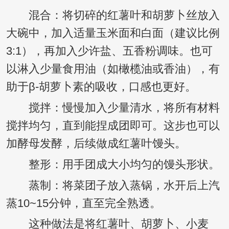
混合：将切碎的红薯叶和胡萝卜丝放入
大碗中，加入适量玉米面和白面（建议比例
3:1），再加入少许盐、五香粉调味。也可
以淋入少量食用油（如橄榄油或香油），有
助于β-胡萝卜素的吸收，口感也更好。
搅拌：慢慢加入少量清水，将所有材料
搅拌均匀，直到能捏成团即可。这步也可以
加酵母发酵，后续做成红薯叶馒头。
整形：用手团成大小均匀的馒头形状。
蒸制：将菜团子放入蒸锅，水开后上汽
蒸10~15分钟，直至完全熟透。
这种做法是将红薯叶、胡萝卜、小麦