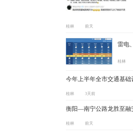
桂林
前天
雷电
桂林
今年上半年全市交通基础设
桂林
3天前
衡阳—南宁公路龙胜至融
桂林
前天