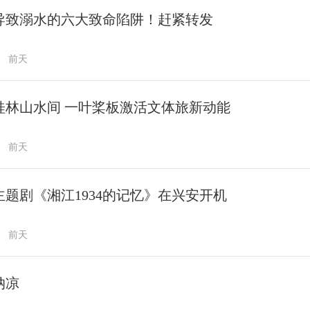
导致溺水的六大致命陷阱！赶紧转发
前天
桂林山水间 一叶桨板激活文体旅新动能
前天
主题剧《湘江1934的记忆》在兴安开机
前天
纳凉