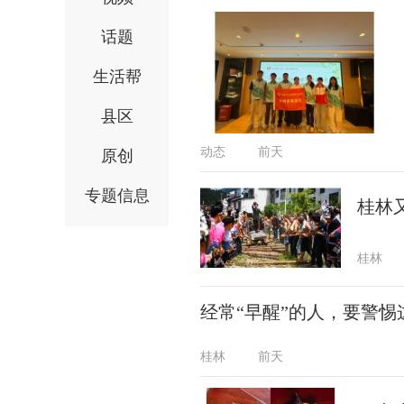
话题
生活帮
县区
动态
前天
原创
专题信息
桂林
桂林
经常“早醒”的人，要警惕
桂林
前天