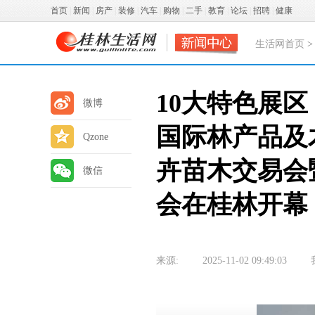
首页
|
新闻
|
房产
|
装修
|
汽车
|
购物
|
二手
|
教育
|
论坛
|
招聘
|
健康
生活网首页
10大特色展区
微博
国际林产品及
Qzone
卉苗木交易会
微信
会在桂林开幕
来源:
2025-11-02 09:49:03