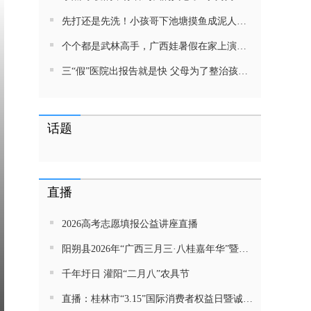
先打还是先洗！小孩哥下池塘摸鱼成泥人！网友：这才是童年该有的样子，好怀念
个个都是武林高手，广西娃暑假在家上演武侠片，80后90后:以前我们也这样玩
三“假”医院出报告就是快 父母为了整治孩子少吃零食想尽了办法 网友：“又有”笑死我了
话题
直播
2026高考志愿填报公益讲座直播
阳朔县2026年“广西三月三·八桂嘉年华”暨金龙巡游活动直播
千年圩日 灌阳“二月八”农具节
直播：桂林市“3.15”国际消费者权益日暨诚信教育主题活动网民面对面活动