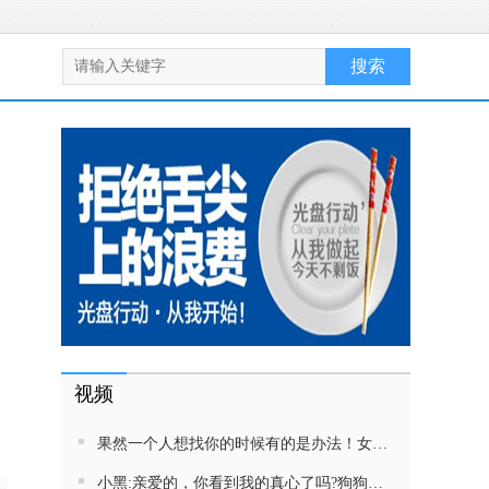
视频
果然一个人想找你的时候有的是办法！女生吵架将男友拉黑，结果男友给家里狗打电话了！汪：吵死了，一会就去把号码注销
小黑:亲爱的，你看到我的真心了吗?狗狗雨中等好朋狗不愿离去，网友:确实搞笑，黄黄都有男朋友，你却没有