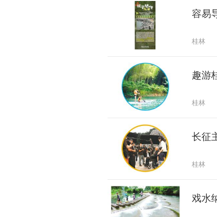
容易
桂林
趣游
桂林
长征
桂林
戏水