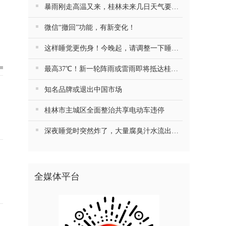
暴雨刚走高温又来，桂林未来几日天气要注意防火……
微信“撤回”功能，有新变化！
这样睡觉更伤身！今晚起，请调整一下睡觉习惯
最高37℃！新一轮阵雨或雷雨即将抵达桂林！
知名品牌或退出中国市场
桂林市主城区全面整治共享电动车违停
深夜睡觉时突然炸了，大量腐臭汁水流出……最近很多人跟风，第一批受害者已出现
全媒体平台