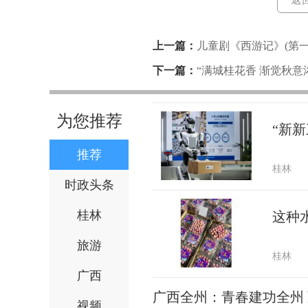
上一篇：
儿童剧《西游记》(第
下一篇：
“满城桂花香 渐觉秋意
为您推荐
“新新
推荐
桂林
时政头条
桂林
这种
旅游
桂林
广西
广西全州：青春建功全州
视频