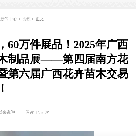
>
新闻中心
>
视频
> 正文
，60万件展品！2025年广西
木制品展——第四届南方花
暨第六届广西花卉苗木交易
！
我来说说
阅读
1437
次