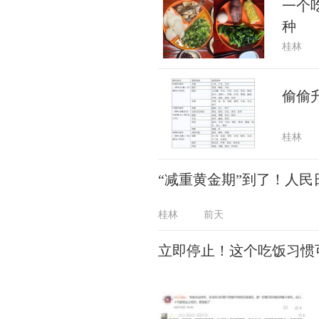
一个
种
桂林
偷偷
桂林
“减重黄金期”到了！人
桂林
前天
立即停止！这个吃饭习惯