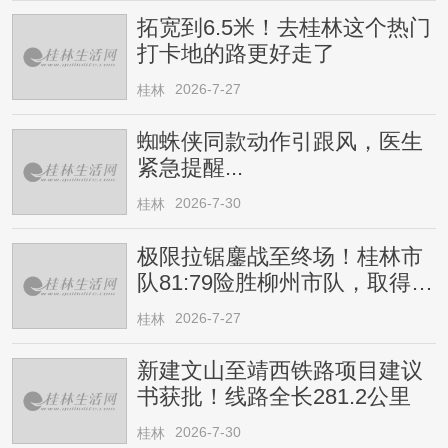
拓宽到6.5米！去桂林这个热门
打卡地的路更好走了
2026-7-27
桂林
蜘蛛侠同款动作引跟风，医生
紧急提醒...
2026-7-30
桂林
极限拉锯鏖战至终场！桂林市
队81:79险胜柳州市队，取得四
连胜
2026-7-27
桂林
新建文山至靖西铁路项目建议
书获批！线路全长281.2公里
2026-7-30
桂林