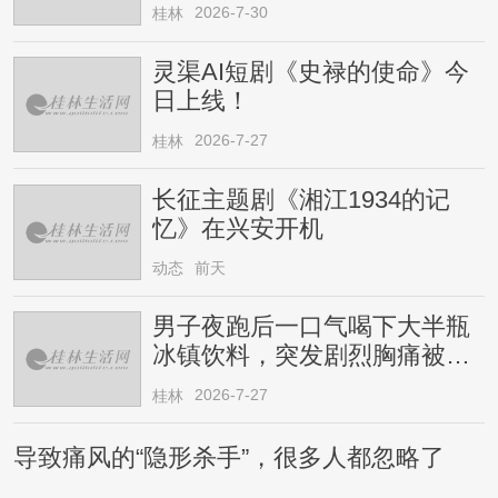
2026-7-30
桂林
灵渠AI短剧《史禄的使命》今
日上线！
2026-7-27
桂林
长征主题剧《湘江1934的记
忆》在兴安开机
动态
前天
男子夜跑后一口气喝下大半瓶
冰镇饮料，突发剧烈胸痛被送
医！医生提醒→
2026-7-27
桂林
导致痛风的“隐形杀手”，很多人都忽略了