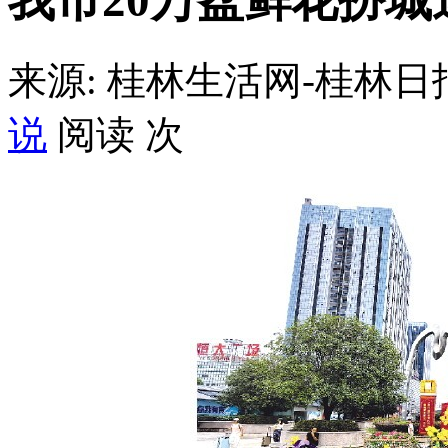
我市20万盆鲜花扮城
来源: 桂林生活网-桂林日
说
阅读
次