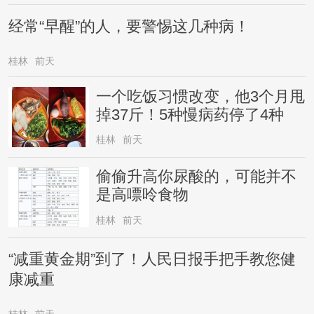
经常“早醒”的人，要警惕这几种病！
桂林
前天
一个吃饭习惯改变，他3个月甩
掉37斤！5种慢病药停了4种
桂林
前天
偷偷升高你尿酸的，可能并不
是高嘌呤食物
桂林
前天
“减重黄金期”到了！人民日报手把手教您健
康减重