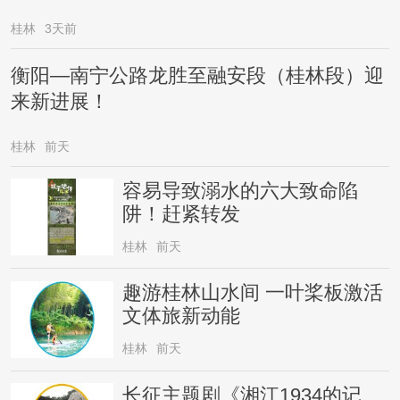
桂林
3天前
衡阳—南宁公路龙胜至融安段（桂林段）迎
来新进展！
桂林
前天
容易导致溺水的六大致命陷
阱！赶紧转发
桂林
前天
趣游桂林山水间 一叶桨板激活
文体旅新动能
桂林
前天
长征主题剧《湘江1934的记