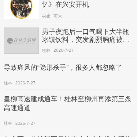
忆》在兴安开机
动态
前天
男子夜跑后一口气喝下大半瓶
冰镇饮料，突发剧烈胸痛被送
医！医生提醒→
2026-7-27
桂林
导致痛风的“隐形杀手”，很多人都忽略了
桂林
2026-7-27
皇柳高速建成通车！桂林至柳州再添第三条
高速通道
桂林
2026-7-27