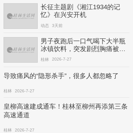
长征主题剧《湘江1934的记
忆》在兴安开机
动态
3天前
男子夜跑后一口气喝下大半瓶
冰镇饮料，突发剧烈胸痛被送
医！医生提醒→
2026-7-27
桂林
导致痛风的“隐形杀手”，很多人都忽略了
桂林
2026-7-27
皇柳高速建成通车！桂林至柳州再添第三条
高速通道
桂林
2026-7-27