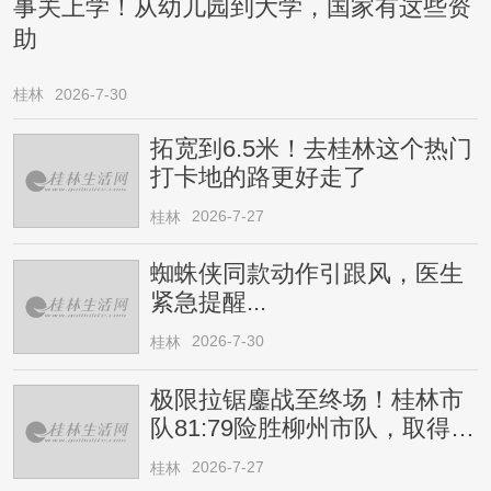
事关上学！从幼儿园到大学，国家有这些资
助
桂林
2026-7-30
拓宽到6.5米！去桂林这个热门
打卡地的路更好走了
2026-7-27
桂林
蜘蛛侠同款动作引跟风，医生
紧急提醒...
2026-7-30
桂林
极限拉锯鏖战至终场！桂林市
队81:79险胜柳州市队，取得四
连胜
2026-7-27
桂林