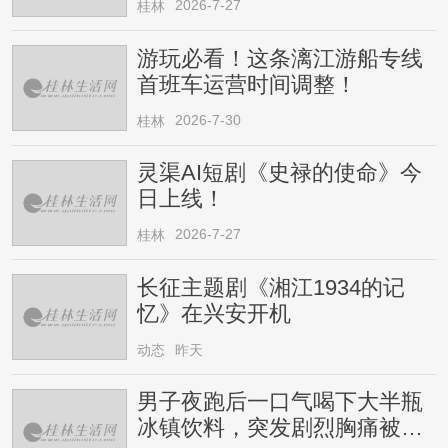
2026-7-27
桂林
游玩必看！这条漓江游船专线
首班车运营时间调整！
2026-7-30
桂林
灵渠AI短剧《史禄的使命》今
日上线！
2026-7-27
桂林
长征主题剧《湘江1934的记
忆》在兴安开机
动态
昨天
男子夜跑后一口气喝下大半瓶
冰镇饮料，突发剧烈胸痛被送