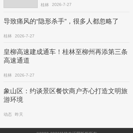
医！医生提醒→
2026-7-27
桂林
导致痛风的“隐形杀手”，很多人都忽略了
桂林
2026-7-27
皇柳高速建成通车！桂林至柳州再添第三条
高速通道
桂林
2026-7-27
象山区：约谈景区餐饮商户齐心打造文明旅
游环境
动态
昨天