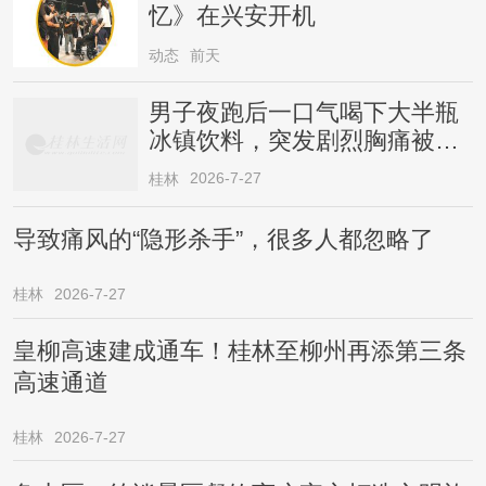
忆》在兴安开机
动态
前天
男子夜跑后一口气喝下大半瓶
冰镇饮料，突发剧烈胸痛被送
医！医生提醒→
2026-7-27
桂林
导致痛风的“隐形杀手”，很多人都忽略了
桂林
2026-7-27
皇柳高速建成通车！桂林至柳州再添第三条
高速通道
桂林
2026-7-27