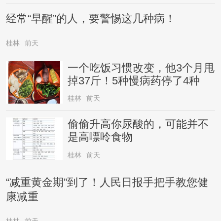
经常“早醒”的人，要警惕这几种病！
桂林
前天
一个吃饭习惯改变，他3个月甩
掉37斤！5种慢病药停了4种
桂林
前天
偷偷升高你尿酸的，可能并不
是高嘌呤食物
桂林
前天
“减重黄金期”到了！人民日报手把手教您健
康减重