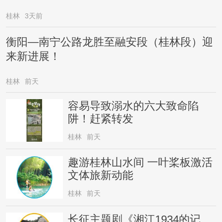
桂林
3天前
衡阳—南宁公路龙胜至融安段（桂林段）迎
来新进展！
桂林
前天
容易导致溺水的六大致命陷
阱！赶紧转发
桂林
前天
趣游桂林山水间 一叶桨板激活
文体旅新动能
桂林
前天
长征主题剧《湘江1934的记