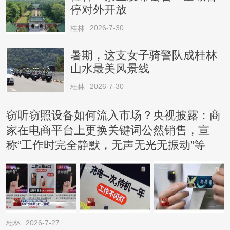
停对外开放
2026-7-30
桂林
暑期，这支女子骑警队成桂林
山水最美风景线
2026-7-30
桂林
窃听窃照设备如何流入市场？央视披露：商
家在电商平台上更换关键词公然销售，宣
称“工作时完全静默，无声无光无振动”等
桂林
2026-7-27