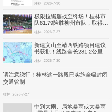
2026-7-30
桂林
极限拉锯鏖战至终场！桂林市
队81:79险胜柳州市队，取得四
连胜
2026-7-27
桂林
新建文山至靖西铁路项目建议
书获批！线路全长281.2公里
2026-7-30
桂林
请注意绕行！桂林这一路段已实施全幅封闭
交通管制
桂林
2026-7-27
中到大雨、局地暴雨或大暴雨