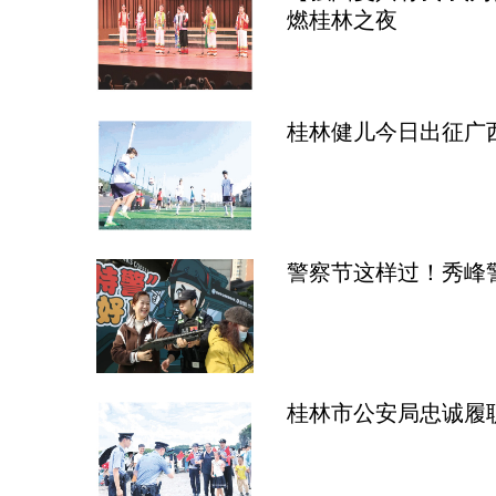
燃桂林之夜
桂林健儿今日出征广西
警察节这样过！秀峰
桂林市公安局忠诚履