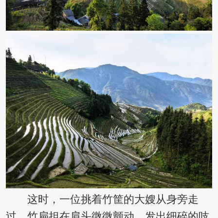
这时，一位挑着竹筐的大嫂从身旁走
过，竹扁担在肩头微微颤动，发出细碎的吱