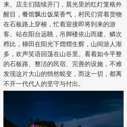
来。店主们陆续开门，晨光里的红灯笼格外
醒目，餐馆飘出饭菜香气，村民们背着货物
在石板路上穿梭，忙着迎接即将到来的游
客。站在阳台远眺，吊脚楼依山而建、鳞次
栉比，梯田在阳光下熠熠生辉，山间游人渐
多，欢声笑语回荡在山谷里。看着如今平整
的石板路、整洁的民宿、完善的设施，不难
发现这片大山的悄然蜕变，而这一切，都离
不开一代代人的坚守与付出。