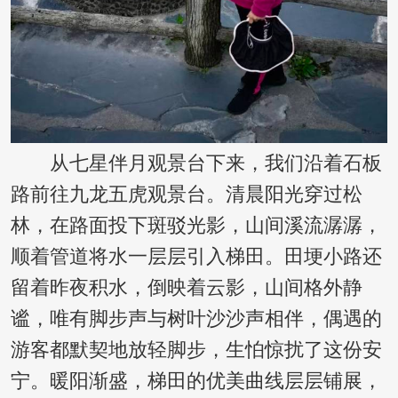
从七星伴月观景台下来，我们沿着石板
路前往九龙五虎观景台。清晨阳光穿过松
林，在路面投下斑驳光影，山间溪流潺潺，
顺着管道将水一层层引入梯田。田埂小路还
留着昨夜积水，倒映着云影，山间格外静
谧，唯有脚步声与树叶沙沙声相伴，偶遇的
游客都默契地放轻脚步，生怕惊扰了这份安
宁。暖阳渐盛，梯田的优美曲线层层铺展，