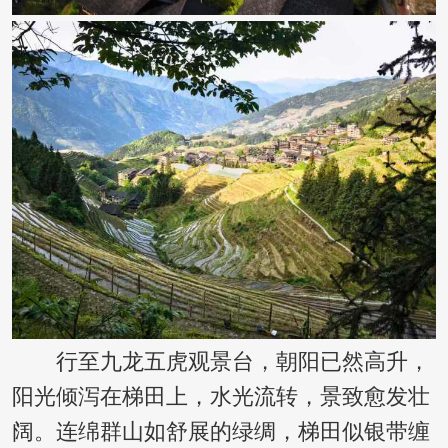
行至九龙五虎观景台，朝阳已然高升，
阳光倾泻在梯田上，水光流转，景致愈发壮
阔。连绵群山如舒展的绿绸，梯田似银带缠