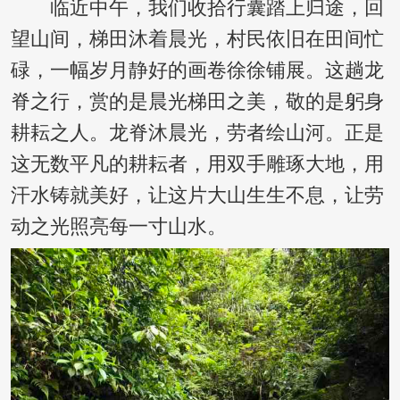
临近中午，我们收拾行囊踏上归途，回
望山间，梯田沐着晨光，村民依旧在田间忙
碌，一幅岁月静好的画卷徐徐铺展。这趟龙
脊之行，赏的是晨光梯田之美，敬的是躬身
耕耘之人。龙脊沐晨光，劳者绘山河。正是
这无数平凡的耕耘者，用双手雕琢大地，用
汗水铸就美好，让这片大山生生不息，让劳
动之光照亮每一寸山水。