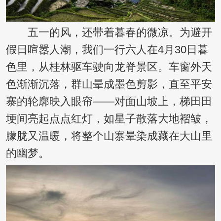
五一的风，还带着暮春的微凉。为避开
假日喧嚣人潮，我们一行六人在4月30日暮
色里，从桂林驱车驶向龙脊景区。车窗外天
色渐渐沉落，群山晕成墨色剪影，直至平安
寨的轮廓映入眼帘——对面山坡上，梯田田
埂间亮起点点红灯，如星子散落大地褶皱，
朦胧又温暖，将整个山寨晕染成藏在大山里
的幽梦。