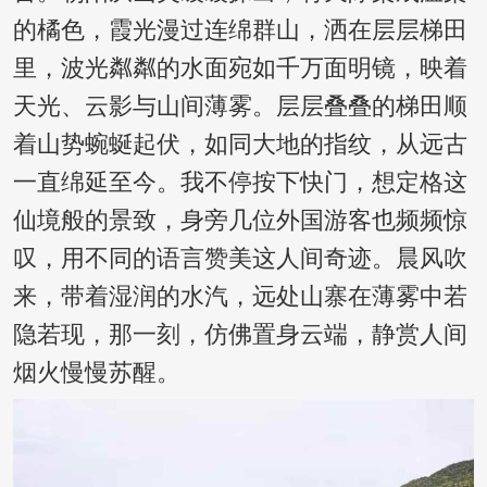
的橘色，霞光漫过连绵群山，洒在层层梯田
里，波光粼粼的水面宛如千万面明镜，映着
天光、云影与山间薄雾。层层叠叠的梯田顺
着山势蜿蜒起伏，如同大地的指纹，从远古
一直绵延至今。我不停按下快门，想定格这
仙境般的景致，身旁几位外国游客也频频惊
叹，用不同的语言赞美这人间奇迹。晨风吹
来，带着湿润的水汽，远处山寨在薄雾中若
隐若现，那一刻，仿佛置身云端，静赏人间
烟火慢慢苏醒。