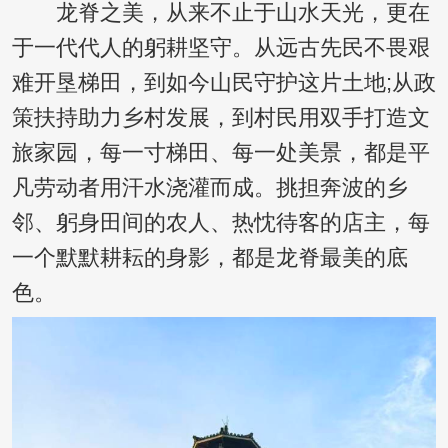
龙脊之美，从来不止于山水天光，更在
于一代代人的躬耕坚守。从远古先民不畏艰
难开垦梯田，到如今山民守护这片土地;从政
策扶持助力乡村发展，到村民用双手打造文
旅家园，每一寸梯田、每一处美景，都是平
凡劳动者用汗水浇灌而成。挑担奔波的乡
邻、躬身田间的农人、热忱待客的店主，每
一个默默耕耘的身影，都是龙脊最美的底
色。