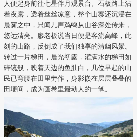
人便起身前往七星伴月观景台。石板路上沾
着夜露，透着丝丝凉意，整个山寨还沉浸在
晨雾之中，只闻几声鸡鸣从山谷深处传来，
悠远清亮。廖老板说当日便是客流高峰，此
刻的山路，反倒成了我们独享的清幽风景。
转过一片梯田，晨光初露，灌满水的梯田如
碎镜般，映着天边的鱼肚白，几位早起的山
民已弯腰在田里劳作，身影嵌在层层叠叠的
田埂间，成为画卷里最动人的一笔。