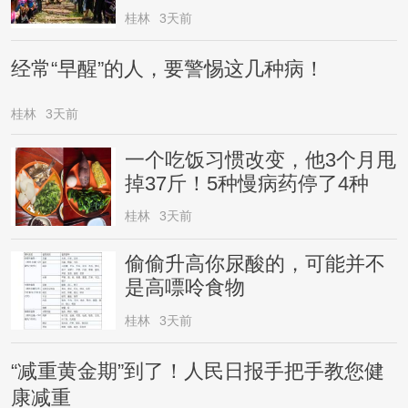
桂林
3天前
经常“早醒”的人，要警惕这几种病！
桂林
3天前
一个吃饭习惯改变，他3个月甩
掉37斤！5种慢病药停了4种
桂林
3天前
偷偷升高你尿酸的，可能并不
是高嘌呤食物
桂林
3天前
“减重黄金期”到了！人民日报手把手教您健
康减重