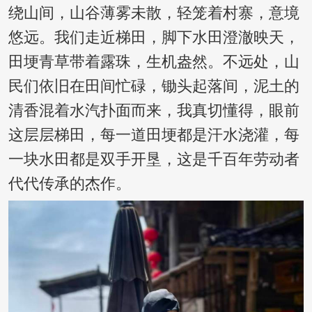
绕山间，山谷薄雾未散，轻笼着村寨，意境
悠远。我们走近梯田，脚下水田澄澈映天，
田埂青草带着露珠，生机盎然。不远处，山
民们依旧在田间忙碌，锄头起落间，泥土的
清香混着水汽扑面而来，我真切懂得，眼前
这层层梯田，每一道田埂都是汗水浇灌，每
一块水田都是双手开垦，这是千百年劳动者
代代传承的杰作。