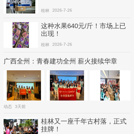
2026-7-26
桂林
这种水果640元/斤！市场上已
出现！
2026-7-26
桂林
广西全州：青春建功全州 薪火接续华章
动态
3天前
桂林又一座千年古村落，正式
挂牌！