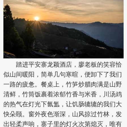
踏进平安寨龙颖酒店，廖老板的笑容恰
似山间暖阳，简单几句寒暄，便卸下了我们
一路的疲惫。餐桌上，竹笋炒腊肉满是山野
清鲜，竹筒饭裹着浓郁竹香与米香，川汤鸡
的热气在灯光下氤氲，让饥肠辘辘的我们大
快朵颐。窗外夜色渐深，山风掠过竹林，发
出轻柔声响，寨子里的灯火次第熄灭，唯有