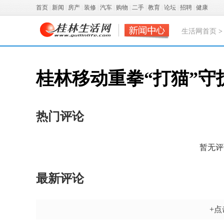
首页
|
新闻
|
房产
|
装修
|
汽车
|
购物
|
二手
|
教育
|
论坛
|
招聘
|
健康
生活网首页
桂林移动重拳“打猫”守
热门评论
暂无评
最新评论
+