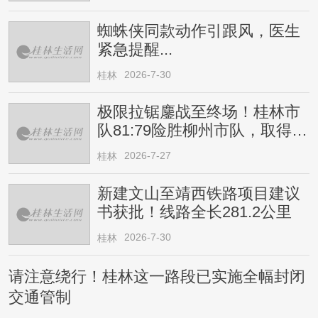
蜘蛛侠同款动作引跟风，医生
紧急提醒...
2026-7-30
桂林
极限拉锯鏖战至终场！桂林市
队81:79险胜柳州市队，取得四
连胜
2026-7-27
桂林
新建文山至靖西铁路项目建议
书获批！线路全长281.2公里
2026-7-30
桂林
请注意绕行！桂林这一路段已实施全幅封闭
交通管制