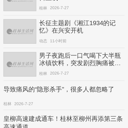
2026-7-27
桂林
长征主题剧《湘江1934的记
忆》在兴安开机
动态
11小时前
男子夜跑后一口气喝下大半瓶
冰镇饮料，突发剧烈胸痛被送
医！医生提醒→
2026-7-27
桂林
导致痛风的“隐形杀手”，很多人都忽略了
桂林
2026-7-27
皇柳高速建成通车！桂林至柳州再添第三条
高速通道