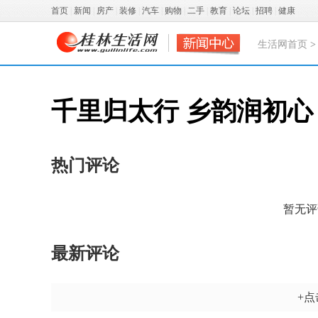
首页
|
新闻
|
房产
|
装修
|
汽车
|
购物
|
二手
|
教育
|
论坛
|
招聘
|
健康
生活网首页
千里归太行 乡韵润初心
热门评论
暂无评
最新评论
+