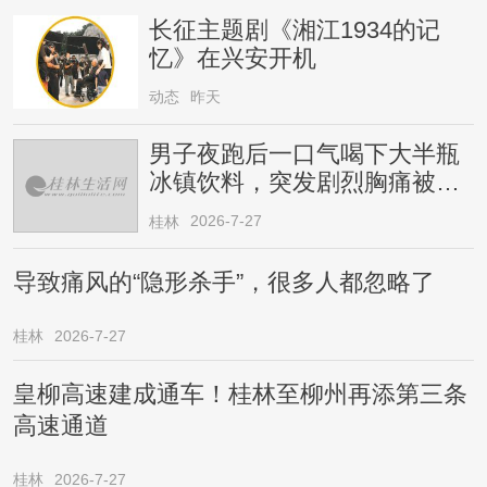
长征主题剧《湘江1934的记
忆》在兴安开机
动态
昨天
男子夜跑后一口气喝下大半瓶
冰镇饮料，突发剧烈胸痛被送
医！医生提醒→
2026-7-27
桂林
导致痛风的“隐形杀手”，很多人都忽略了
桂林
2026-7-27
皇柳高速建成通车！桂林至柳州再添第三条
高速通道
桂林
2026-7-27