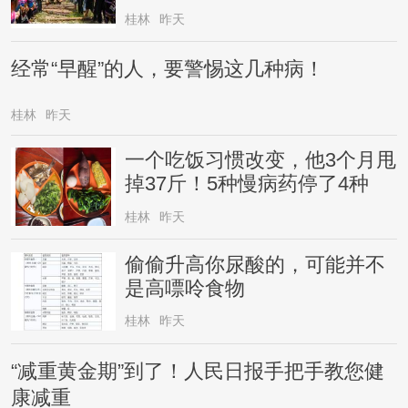
桂林
昨天
经常“早醒”的人，要警惕这几种病！
桂林
昨天
一个吃饭习惯改变，他3个月甩
掉37斤！5种慢病药停了4种
桂林
昨天
偷偷升高你尿酸的，可能并不
是高嘌呤食物
桂林
昨天
“减重黄金期”到了！人民日报手把手教您健
康减重