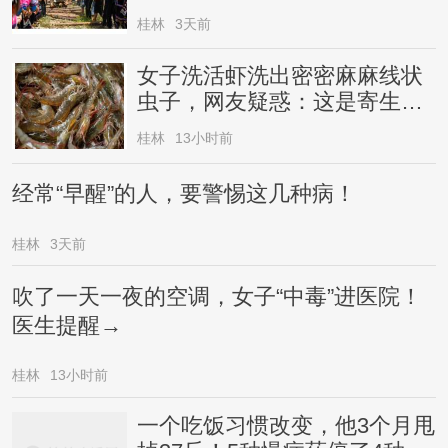
桂林
3天前
女子洗活虾洗出密密麻麻线状
虫子，网友疑惑：这是寄生虫
还是虾崽？医生提醒→
桂林
13小时前
经常“早醒”的人，要警惕这几种病！
桂林
3天前
吹了一天一夜的空调，女子“中毒”进医院！
医生提醒→
桂林
13小时前
一个吃饭习惯改变，他3个月甩