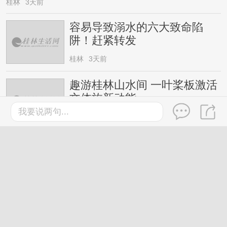
桂林
3天前
容易导致溺水的六大致命陷
阱！赶紧转发
桂林
3天前
趣游桂林山水间 一叶桨板激活
文体旅新动能
我要说两句...
桂林
3天前
长征主题剧《湘江1934的记
忆》在兴安开机
桂林
3天前
戏水纳凉