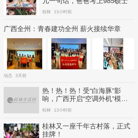
儿一句话，爸爸考上985硕士
桂林
13小时前
广西全州：青春建功全州 薪火接续华章
动态
3天前
热！热！热！受“白海豚”影
响，广西开启“空调外机”模
式，局地气温直冲38℃
桂林
13小时前
桂林又一座千年古村落，正式
挂牌！