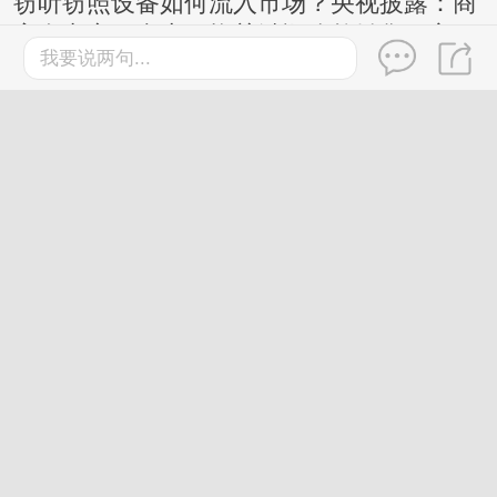
窃听窃照设备如何流入市场？央视披露：商
家在电商平台上更换关键词公然销售，宣
我要说两句...
称“工作时完全静默，无声无光无振动”等
桂林
2026-7-27
鸡蛋这样吃更有营养，还有利
于控制体重，今天起调整一下
→
2026-7-30
桂林
桂林市界首骨科队拿下四连胜