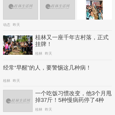
动态
昨天
桂林又一座千年古村落，正式
挂牌！
桂林
昨天
经常“早醒”的人，要警惕这几种病！
桂林
昨天
一个吃饭习惯改变，他3个月甩
掉37斤！5种慢病药停了4种
桂林
昨天