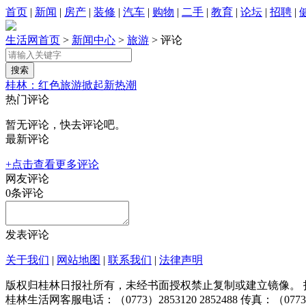
首页
|
新闻
|
房产
|
装修
|
汽车
|
购物
|
二手
|
教育
|
论坛
|
招聘
|
生活网首页
>
新闻中心
>
旅游
> 评论
桂林：红色旅游掀起新热潮
热门评论
暂无评论，快去评论吧。
最新评论
+点击查看更多评论
网友评论
0
条评论
发表评论
关于我们
|
网站地图
|
联系我们
|
法律声明
版权归桂林日报社所有，未经书面授权禁止复制或建立镜像。 投稿邮箱：tougao@
桂林生活网客服电话：（0773）2853120 2852488 传真：（