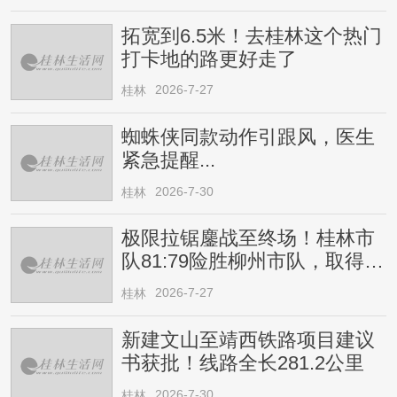
拓宽到6.5米！去桂林这个热门
打卡地的路更好走了
2026-7-27
桂林
蜘蛛侠同款动作引跟风，医生
紧急提醒...
2026-7-30
桂林
极限拉锯鏖战至终场！桂林市
队81:79险胜柳州市队，取得四
连胜
2026-7-27
桂林
新建文山至靖西铁路项目建议
书获批！线路全长281.2公里
2026-7-30
桂林