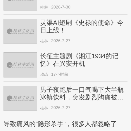
2026-7-30
桂林
灵渠AI短剧《史禄的使命》今
日上线！
2026-7-27
桂林
长征主题剧《湘江1934的记
忆》在兴安开机
动态
17小时前
男子夜跑后一口气喝下大半瓶
冰镇饮料，突发剧烈胸痛被送
医！医生提醒→
2026-7-27
桂林
导致痛风的“隐形杀手”，很多人都忽略了