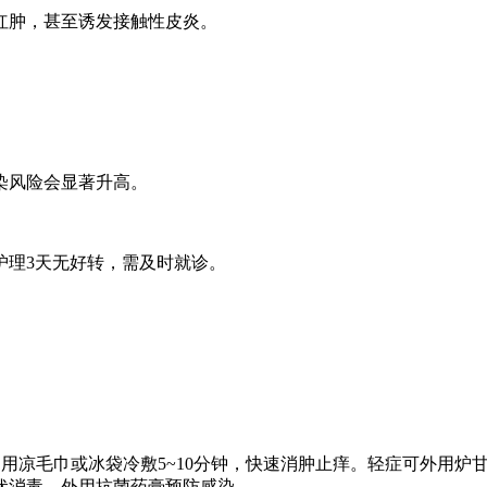
肿，甚至诱发接触性皮炎。
染风险会显著升高。
理3天无好转，需及时就诊。
用凉毛巾或冰袋冷敷5~10分钟，快速消肿止痒。轻症可外用炉
伏消毒，外用抗菌药膏预防感染。