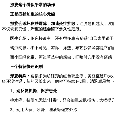
抓挠这个看似平常的动作
正是症状加重的核心元凶
抓挠会破坏皮肤屏障，加速炎症扩散
，红肿越抓越大；皮
不仅恢复变慢，
严重的还会留下永久性疤痕。
医生介绍，临床接诊中，还有很多患者疑惑“自己家里很干
螨虫肉眼几乎不可见，凉席、床垫、布艺沙发等都是它们的
而小区绿化带、河边草丛中的蠓虫，叮咬时几乎没有痛感，
三个特征快速识别
形态特殊：
皮损多为纺锤形的红色硬丘疹，黄豆至硬币大
疹还没消退，新的又长出来，病程可持续1~2周，消退后易留
1、别反复抓挠、抠挤患处
挑水疱、挤硬包无法“排毒”，只会加重皮肤损伤，大幅提
2、别用大蒜、牙膏、唾液等偏方外涂