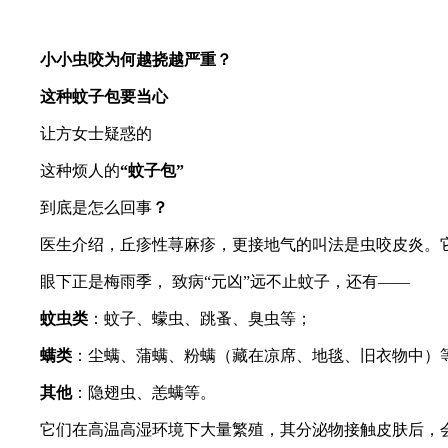
小小虫咬
为何越挠越严重？
这种蚊子包要当心
让方女士疑惑的
这种烦人的
“蚊子包”
到底是怎么回事
？
医生介绍，丘疹性荨麻疹，更接地气的叫法是虫咬皮炎。它
眼下正是梅雨季， 致病“元凶”远不止蚊子，还有——
蚊虫类
：蚊子、蠓虫、跳蚤、臭虫等；
螨类
：尘螨、蒲螨、粉螨（藏在凉席、地毯、旧衣物中）
其他
：隐翅虫、恙螨等。
它们在高温高湿环境下大量繁殖，其分泌物接触皮肤后，会