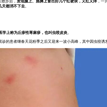
区散步后，
发现腿上、胳膊上冒出好几个红硬块，又红又痒
，一
几天都消不下去
。
，医学上称为丘疹性荨麻疹，也叫虫咬皮炎
。
诊的患者继春天花粉季之后又迎来一波小高峰，其中因虫咬诱