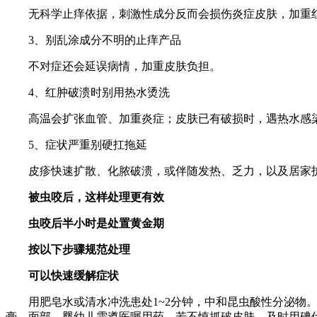
无科学止痒依据，刺激性成分反而会损伤炎症皮肤，加重红
3、别乱涂成分不明的止痒产品
不对症还会延误病情，加重皮肤负担。
4、红肿破溃时别用热水烫洗
高温会扩张血管、加重炎症；皮肤已有破损时，遇热水感
5、症状严重别硬扛拖延
皮疹快速扩散、化脓破溃，或伴随发热、乏力，以及居家护
被虫咬后，
这样处理更有效
虫咬后半小时是处置黄金期
按以下步骤规范处理
可以快速缓解症状
用肥皂水或清水冲洗患处1~2分钟，中和昆虫酸性分泌物。
膏，面部、婴幼儿需遵医嘱用药。若不慎抓破皮肤，及时用碘