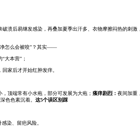
肤破溃后易继发感染，再叠加夏季出汗多、衣物摩擦闷热的刺激
净怎么会被咬”？其实——
“大本营”；
回家后才开始红肿发痒。
小，顶端常有小水疱，部分可发展为大疱；
瘙痒剧烈：
夜间加重
下深色色素沉着。
这5个误区别踩
升感染、留疤风险。