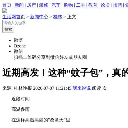
首页
|
新闻
|
房产
|
装修
|
汽车
|
购物
|
二手
|
教育
|
论坛
|
招聘
|
生活网首页
>
新闻中心
>
桂林
> 正文
微博
Qzone
微信
扫描二维码分享到微信好友或朋友圈
近期高发！这种“蚊子包”，真
来源: 桂林晚报
2026-07-07 11:21:45
我来说说
阅读
次
近段时间
高温多雨
在这样高温高湿的"桑拿天"里