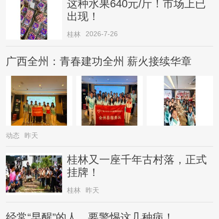
这种水果640元/斤！市场上已
出现！
2026-7-26
桂林
广西全州：青春建功全州 薪火接续华章
动态
昨天
桂林又一座千年古村落，正式
挂牌！
桂林
昨天
经常“早醒”的人，要警惕这几种病！