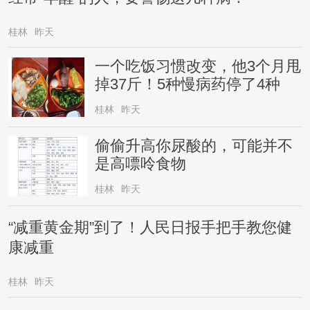
桂林
昨天
一个吃饭习惯改变，他3个月甩
掉37斤！5种慢病药停了4种
桂林
昨天
偷偷升高你尿酸的，可能并不
是高嘌呤食物
桂林
昨天
“减重黄金期”到了！人民日报手把手教您健
康减重
桂林
昨天