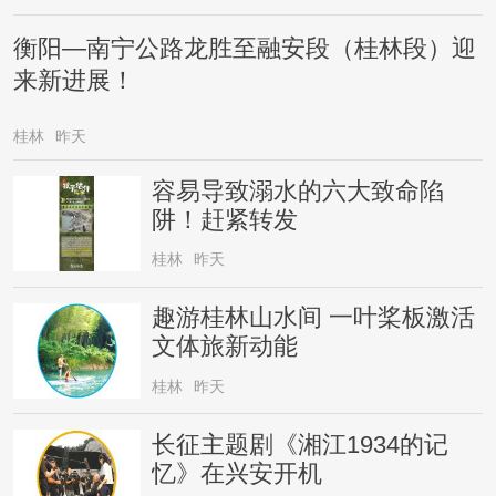
衡阳—南宁公路龙胜至融安段（桂林段）迎
来新进展！
桂林
昨天
容易导致溺水的六大致命陷
阱！赶紧转发
桂林
昨天
趣游桂林山水间 一叶桨板激活
文体旅新动能
桂林
昨天
长征主题剧《湘江1934的记
忆》在兴安开机