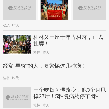
动态
昨天
桂林又一座千年古村落，正式
挂牌！
桂林
昨天
经常“早醒”的人，要警惕这几种病！
桂林
昨天
一个吃饭习惯改变，他3个月甩
掉37斤！5种慢病药停了4种
桂林
昨天