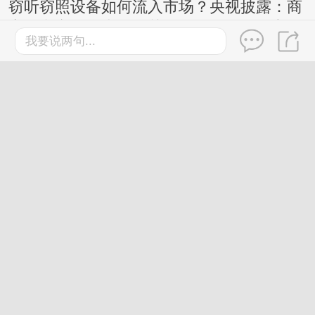
窃听窃照设备如何流入市场？央视披露：商
家在电商平台上更换关键词公然销售，宣
我要说两句...
称“工作时完全静默，无声无光无振动”等
桂林
2026-7-27
鸡蛋这样吃更有营养，还有利
于控制体重，今天起调整一下
→
2026-7-30
桂林
桂林市界首骨科队拿下四连胜