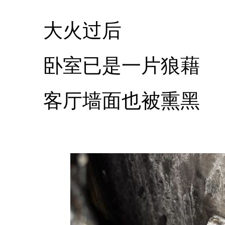
大火过后
卧室已是一片狼藉
客厅墙面也被熏黑