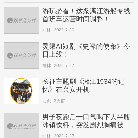
游玩必看！这条漓江游船专线
首班车运营时间调整！
2026-7-30
桂林
灵渠AI短剧《史禄的使命》今
日上线！
2026-7-27
桂林
长征主题剧《湘江1934的记
忆》在兴安开机
动态
3天前
男子夜跑后一口气喝下大半瓶
冰镇饮料，突发剧烈胸痛被送
医！医生提醒→
2026-7-27
桂林