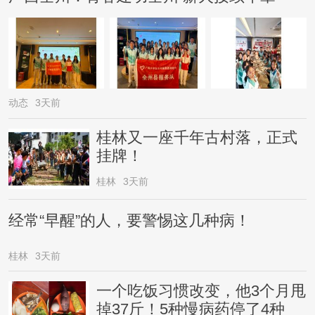
动态
3天前
桂林又一座千年古村落，正式
挂牌！
桂林
3天前
经常“早醒”的人，要警惕这几种病！
桂林
3天前
一个吃饭习惯改变，他3个月甩
掉37斤！5种慢病药停了4种