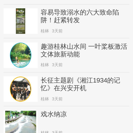
容易导致溺水的六大致命陷
阱！赶紧转发
桂林
3天前
趣游桂林山水间 一叶桨板激活
文体旅新动能
桂林
3天前
长征主题剧《湘江1934的记
忆》在兴安开机
桂林
3天前
戏水纳凉
桂林
3天前