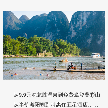
从9.9元泡龙胜温泉到免费攀登叠彩山
从半价游阳朔到特惠住五星酒店……