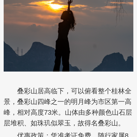
叠彩山居高临下，可以俯看整个桂林全
景，叠彩山四峰之一的明月峰为市区第一高
峰，相对高度73米。山体由多种颜色山石层
层堆积、如珠玑似翠玉，故得名叠彩山。
优惠政策：凭准考证免费，随行家属8