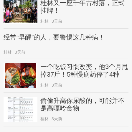
桂林又一座千年古村落，正式
挂牌！
桂林
3天前
经常“早醒”的人，要警惕这几种病！
桂林
3天前
一个吃饭习惯改变，他3个月甩
掉37斤！5种慢病药停了4种
桂林
3天前
偷偷升高你尿酸的，可能并不
是高嘌呤食物
桂林
3天前