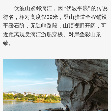
伏波山紧邻漓江，因 “伏波平浪” 的传说
得名，相对高度仅39米，登山步道全程铺设
平缓石阶，无陡峭路段，山顶视野开阔，可
近距离观赏漓江游船穿梭、对岸叠彩山景
致。