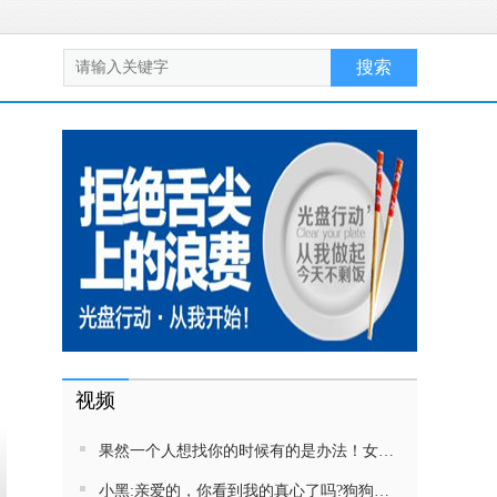
视频
果然一个人想找你的时候有的是办法！女生吵架将男友拉黑，结果男友给家里狗打电话了！汪：吵死了，一会就去把号码注销
小黑:亲爱的，你看到我的真心了吗?狗狗雨中等好朋狗不愿离去，网友:确实搞笑，黄黄都有男朋友，你却没有