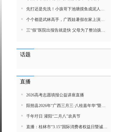
先打还是先洗！小孩哥下池塘摸鱼成泥人！网友：这才是童年该有的样子，好怀念
个个都是武林高手，广西娃暑假在家上演武侠片，80后90后:以前我们也这样玩
三“假”医院出报告就是快 父母为了整治孩子少吃零食想尽了办法 网友：“又有”笑死我了
话题
直播
2026高考志愿填报公益讲座直播
阳朔县2026年“广西三月三·八桂嘉年华”暨金龙巡游活动直播
千年圩日 灌阳“二月八”农具节
直播：桂林市“3.15”国际消费者权益日暨诚信教育主题活动网民面对面活动