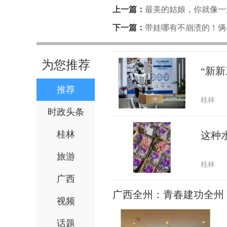
上一篇：
最美的姑娘，你就像一
城市，她爱的比我多一点
下一篇：
带娃哪有不崩溃的！俩
粮没一口是白吃的
为您推荐
“新新
推荐
桂林
时政头条
桂林
这种
旅游
桂林
广西
广西全州：青春建功全州
视频
话题