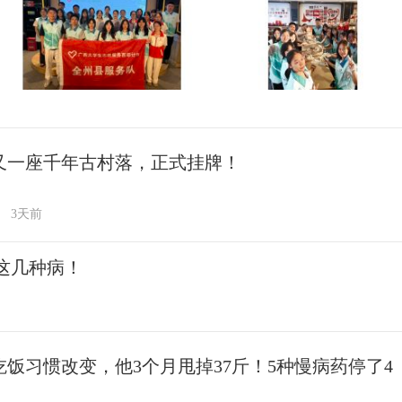
又一座千年古村落，正式挂牌！
3天前
这几种病！
吃饭习惯改变，他3个月甩掉37斤！5种慢病药停了4