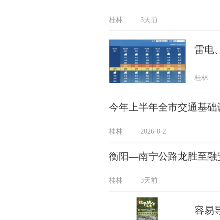
桂林
3天前
雷电
桂林
今年上半年全市交通基础设
桂林
2026-8-2
衡阳—南宁公路龙胜至融
桂林
3天前
容易