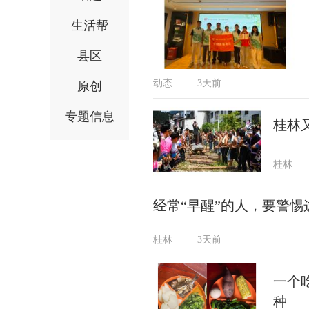
生活帮
县区
动态
3天前
原创
专题信息
桂林
桂林
经常“早醒”的人，要警惕
桂林
3天前
一个
种