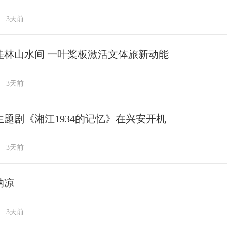
3天前
桂林山水间 一叶桨板激活文体旅新动能
3天前
主题剧《湘江1934的记忆》在兴安开机
3天前
纳凉
3天前