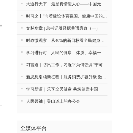
大道行天下｜最是真情暖人心——中国元首外交的世界情怀与大国气派
时习之丨“向着建设体育强国、健康中国的目标不断迈进”
文脉华章 | 总书记引经据典话廉政（一）
时政微观察丨从40%的新目标看全民健身事业高质量发展
学习进行时丨人民的健康、体质、幸福一脉相承
习言道｜防汛工作，习近平为何强调“宁可十防九空”？
新思想引领新征程丨服务消费扩容升级 激发内需新活力
学习新语｜乐享全民健身 共筑健康中国
人民领袖｜登山道上的办公会
全媒体平台