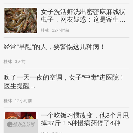
女子洗活虾洗出密密麻麻线状
虫子，网友疑惑：这是寄生虫
还是虾崽？医生提醒→
桂林
12小时前
经常“早醒”的人，要警惕这几种病！
桂林
3天前
吹了一天一夜的空调，女子“中毒”进医院！
医生提醒→
桂林
12小时前
一个吃饭习惯改变，他3个月甩
掉37斤！5种慢病药停了4种