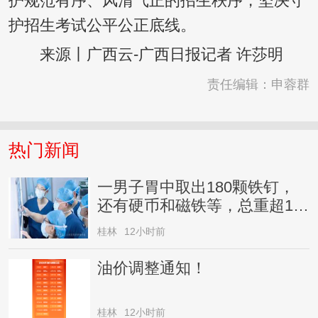
护规范有序、风清气正的招生秩序，坚决守
护招生考试公平公正底线。
来源丨广西云-广西日报记者 许莎明
责任编辑：申蓉群
热门新闻
一男子胃中取出180颗铁钉，
还有硬币和磁铁等，总重超1公
斤，家属回应
桂林
12小时前
油价调整通知！
桂林
12小时前