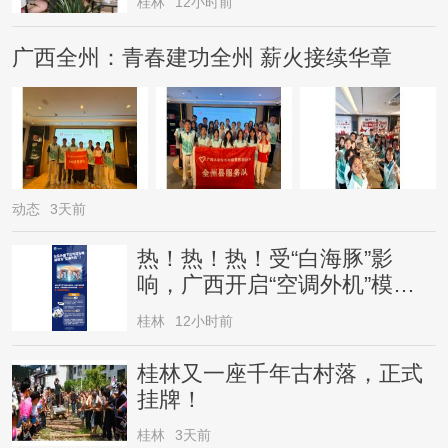
桂林
12小时前
广西全州：青春建功全州 薪火接续华章
动态
3天前
热！热！热！受“白海豚”影
响，广西开启“空调外机”模
式，局地气温直冲38℃
桂林
12小时前
桂林又一座千年古村落，正式
挂牌！
桂林
3天前