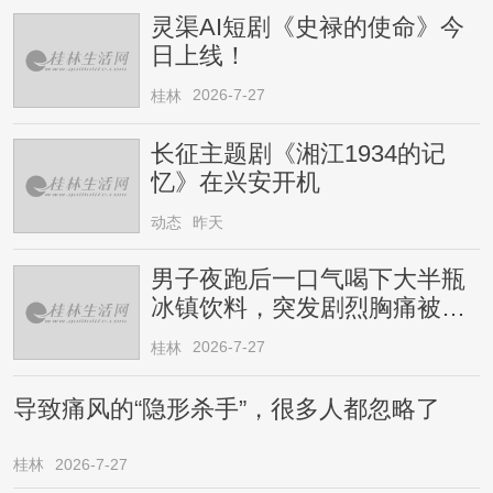
灵渠AI短剧《史禄的使命》今
日上线！
2026-7-27
桂林
长征主题剧《湘江1934的记
忆》在兴安开机
动态
昨天
男子夜跑后一口气喝下大半瓶
冰镇饮料，突发剧烈胸痛被送
医！医生提醒→
2026-7-27
桂林
导致痛风的“隐形杀手”，很多人都忽略了
桂林
2026-7-27