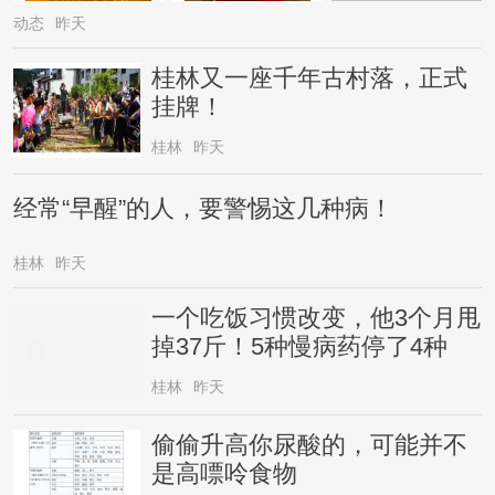
动态
昨天
桂林又一座千年古村落，正式
挂牌！
桂林
昨天
经常“早醒”的人，要警惕这几种病！
桂林
昨天
一个吃饭习惯改变，他3个月甩
掉37斤！5种慢病药停了4种
桂林
昨天
偷偷升高你尿酸的，可能并不
是高嘌呤食物