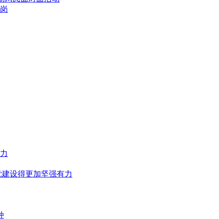
带岗
力
党建设得更加坚强有力
种