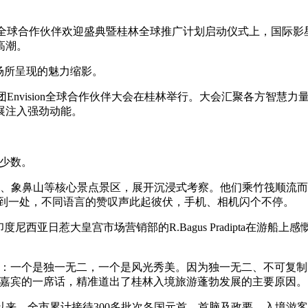
—携程集团全球合作伙伴欢迎盛典暨桂林全球推广计划启动仪式上，国
高潮。
场所呈现的魅力缩影。
集团Envision全球合作伙伴大会在桂林举行。大会汇聚各方智
展注入强劲动能。
少数。
、象鼻山等核心景点景区，展开沉浸式考察。他们乘竹筏顺流而
每到一处，不同语言的赞叹声此起彼伏，手机、相机闪个不停。
亚日惹大皇宫市场营销部的R.Bagus Pradipta在游
一个是独一无二，一个是风光秀美。因为独一无二、不可复制，
上嘉宾的一席话，精准道出了桂林入境旅游蓬勃发展的主要原因。
来，全市累计接待300多批次各国元首、首脑及政要，入境游