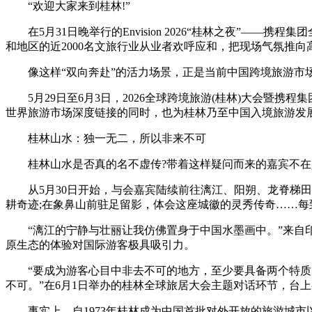
“欢迎大家来到桂林!”
在5月31日晚举行的Envision 2026“桂林之夜”—
和地区的近2000名文旅行业从业者欢呼应和，把现场气氛推向
像这样“双向奔赴”的活力场景，正是当前中国跨境旅游市
5月29日至6月3日，2026全球跨境旅游(桂林)大会暨携程
世界旅游市场深度链接的同时，也为桂林乃至中国入境旅游发
桂林山水：独一无二，所以非来不可
桂林山水是否真的名不虚传?带着这样疑问而来的嘉宾不在
从5月30日开始，与会嘉宾陆续前往漓江、阳朔、龙脊梯田
耕奇迹;在象鼻山前驻足留影，体会这座城徽的灵秀传奇……
“漓江的宁静与壮丽让我仿佛置身于中国水墨画中。”来自印度尼西
原生态的体验对国际游客极具吸引力。
“要成为游客心目中非去不可的地方，至少要具备两个特质：
不可。”在6月1日举办的桂林全球旅居大会主题对话环节，台
事实上，自1973年桂林成为中国首批对外开放的旅游城市以