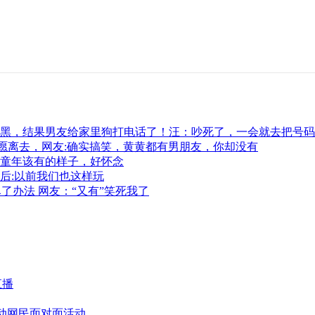
黑，结果男友给家里狗打电话了！汪：吵死了，一会就去把号码
愿离去，网友:确实搞笑，黄黄都有男朋友，你却没有
童年该有的样子，好怀念
后:以前我们也这样玩
了办法 网友：“又有”笑死我了
直播
活动网民面对面活动