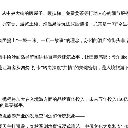
。
从中央大街的暖屋子、暖扶梯、免费姜茶等打动人心的细节服务
听南音、游览土楼、泡温泉等玩法深度链接。尤其是一句“今生
提出“一城一味、一店一故事”的理念，苏州的酒店将街头非
导览图讲述百年老建筑故事，让巴赫感叹：“It’s like my 
游客从匆匆“打卡”转向深度“共情”的关键密钥，是入境旅游
程将加大在入境游方面的品牌宣传投入，未来五年投入150亿
长的重要抓手。
境旅游产业的发展空间远超传统想象——
主打避暑，春秋季则培育沉浸式演艺、中俄文化大集和专业体育