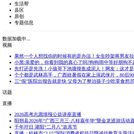
生活帮
县区
原创
专题信息
数据加载中...
视频
果然一个人想找你的时候有的是办法！女生吵架将男友拉
小黑:亲爱的，你看到我的真心了吗?狗狗雨中等好朋狗不
先打还是先洗！小孩哥下池塘摸鱼成泥人！网友：这才是
个个都是武林高手，广西娃暑假在家上演武侠片，80后90
三“假”医院出报告就是快 父母为了整治孩子少吃零食想尽
话题
直播
2026高考志愿填报公益讲座直播
阳朔县2026年“广西三月三·八桂嘉年华”暨金龙巡游活动
千年圩日 灌阳“二月八”农具节
直播：桂林市“3.15”国际消费者权益日暨诚信教育主题