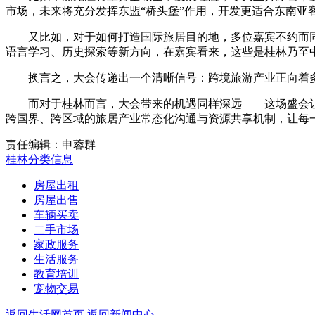
市场，未来将充分发挥东盟“桥头堡”作用，开发更适合东南
又比如，对于如何打造国际旅居目的地，多位嘉宾不约而同
语言学习、历史探索等新方向，在嘉宾看来，这些是桂林乃至中
换言之，大会传递出一个清晰信号：跨境旅游产业正向着多
而对于桂林而言，大会带来的机遇同样深远——这场盛会让桂
跨国界、跨区域的旅居产业常态化沟通与资源共享机制，让每
责任编辑：申蓉群
桂林分类信息
房屋出租
房屋出售
车辆买卖
二手市场
家政服务
生活服务
教育培训
宠物交易
返回生活网首页
返回新闻中心