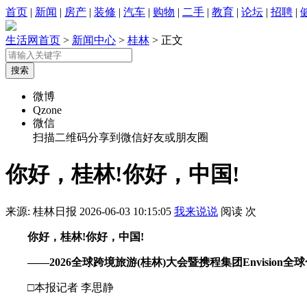
首页
|
新闻
|
房产
|
装修
|
汽车
|
购物
|
二手
|
教育
|
论坛
|
招聘
|
生活网首页
>
新闻中心
>
桂林
> 正文
微博
Qzone
微信
扫描二维码分享到微信好友或朋友圈
你好，桂林!你好，中国!
来源: 桂林日报
2026-06-03 10:15:05
我来说说
阅读
次
你好，桂林!你好，中国!
——2026全球跨境旅游(桂林)大会暨携程集团Envision
□本报记者 李思静