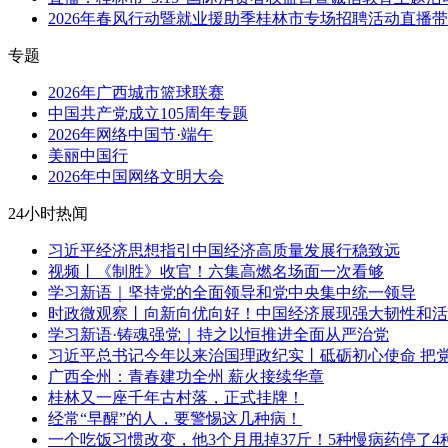
2026年春风行动暨就业援助季桂林市专场招聘活动直播
专题
2026年广西城市篮球联赛
中国共产党成立105周年专题
2026年网络中国节·端午
美丽中国行
2026年中国网络文明大会
24小时热闻
习近平经济思想指引中国经济高质量发展行稳致远
视频丨《制胜》收官！六集高燃名场面一次看够
学习新语｜坚持党的全面领导和党中央集中统一领导
时政微观察丨向新向优向好！中国经济展现强大韧性和活
学习新语·铸魂强党｜持之以恒推进全面从严治党
习近平总书记今年以来治国理政纪实丨砥砺初心使命 把
广西全州：青春建功全州 薪火接续华章
桂林又一座千年古村落，正式挂牌！
经常“早醒”的人，要警惕这几种病！
一个吃饭习惯改变，他3个月甩掉37斤！5种慢病药停了4