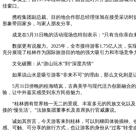
佳窗口。
携程集团副总裁、目的地合作部总经理张旭在接受采访时提
形象带回家乡，与家人朋友分享。
成龙在5月31日晚的活动现场也特别表示：“只有当你亲自
数据更有说服力。2025年，全市接待游客1.75亿人次，实现旅游
充分展现了桂林作为国际旅游目的地的强大吸引力和市场竞争
文化破圈：从“游山玩水”到“深度共情”
如果说山水是吸引游客“非来不可”的理由，那么文化则是让
5月31日傍晚的桂海晴岚，古典美学与现代活力创新融合的
验，让中外嘉宾感受到东方民俗魅力。
“桂林拥有世界独一无二的景观、丰富多元的民族文化以及日
接的‘慢生活’。”法旅集团董事长及首席执行官威廉说。
诚如其所言，今天游客来到桂林，可以到梯田体验插秧、收割
感、可触、可分享的旅行方式，也让游客的身份从“过客”转变成