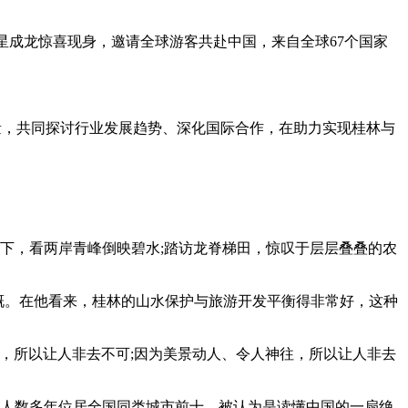
际影星成龙惊喜现身，邀请全球游客共赴中国，来自全球67个国家
慧力量，共同探讨行业发展趋势、深化国际合作，在助力实现桂林与
下，看两岸青峰倒映碧水;踏访龙脊梯田，惊叹于层层叠叠的农
船上感慨。在他看来，桂林的山水保护与旅游开发平衡得非常好，这种
所以让人非去不可;因为美景动人、令人神往，所以让人非去
客人数多年位居全国同类城市前十，被认为是读懂中国的一扇绝