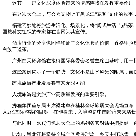
这其中，是文化深度体验带来的情感连接在发挥重要作用
在这次大会上，与会嘉宾聆听了黑龙江“宠客”文化的故事，
福建巧妙地将旅游生活化、场景化，将“闽式生活”与品茶、
国教科文组织的专家都在官网为其宣传。
酒店行业的分享也同样印证了文化体验的价值。香格里拉集团
白族三道茶。
广州白天鹅宾馆在接待国际奥委会名誉主席巴赫时，用一幅手绘沙面岛
这些案例揭示了一个趋势：文化不是山水风光的附属，而是让
跨境旅游产业发展将带来无限可能
入境旅游是文旅产业高质量发展的重要引擎。
携程集团董事局主席梁建章在桂林全球旅居大会现场宣布，携
入2亿国际游客的目标。在他看来，入境游是中国经济未来增
与此同时，嘉宾们也从大会上的系列务实对话中捕捉到，跨
比如，黑龙江将坚持全域全季发展理念，冬天主打冰雪，夏天