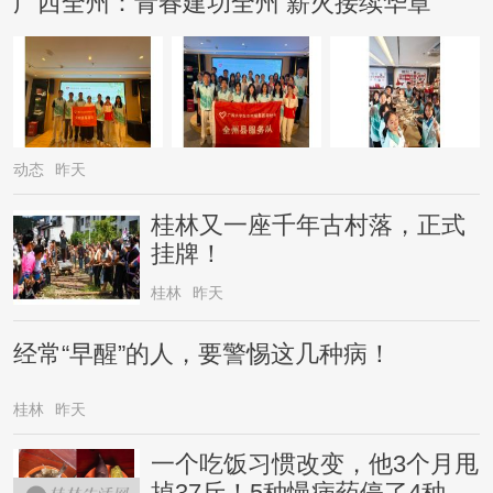
广西全州：青春建功全州 薪火接续华章
动态
昨天
桂林又一座千年古村落，正式
挂牌！
桂林
昨天
经常“早醒”的人，要警惕这几种病！
桂林
昨天
一个吃饭习惯改变，他3个月甩
掉37斤！5种慢病药停了4种