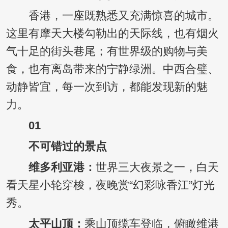
香港，一座既熟悉又充满惊喜的城市。
这里有摩天大楼勾勒出的天际线，也有烟火
气十足的街头巷尾；有世界级的购物与美
食，也有离岛带来的宁静绿洲。中西合璧、
动静皆宜，每一次到访，都能发现新的魅
力。
01
不可错过的景点
维多利亚港：
世界三大夜景之一，白天
看天星小轮穿梭，夜晚赏“幻彩咏香江”灯光
秀。
太平山顶：
乘山顶缆车登临，俯瞰维港