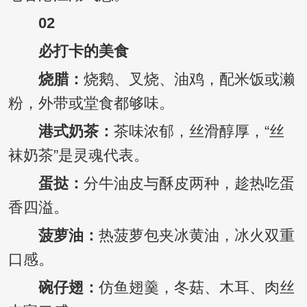
02
必打卡的美食
烧腊：
烧鹅、叉烧、油鸡，配米饭或濑
粉，外带或堂食都够味。
港式奶茶：
茶味浓郁，丝滑醇厚，“丝
袜奶茶”是灵魂代表。
蛋挞：
分牛油皮与酥皮两种，趁热吃蛋
香四溢。
菠萝油：
热菠萝包夹冰黄油，冰火双重
口感。
碗仔翅：
仿鱼翅羹，冬菇、木耳、肉丝