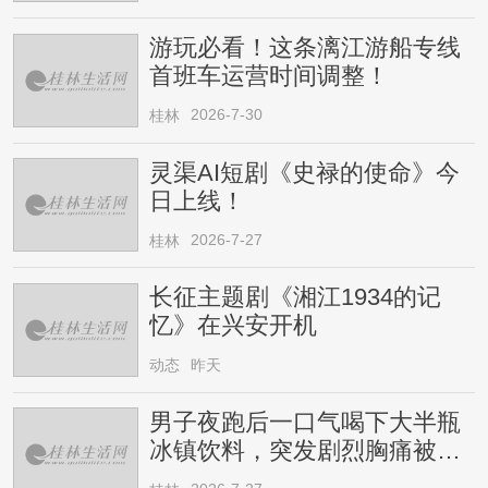
游玩必看！这条漓江游船专线
首班车运营时间调整！
2026-7-30
桂林
灵渠AI短剧《史禄的使命》今
日上线！
2026-7-27
桂林
长征主题剧《湘江1934的记
忆》在兴安开机
动态
昨天
男子夜跑后一口气喝下大半瓶
冰镇饮料，突发剧烈胸痛被送
医！医生提醒→