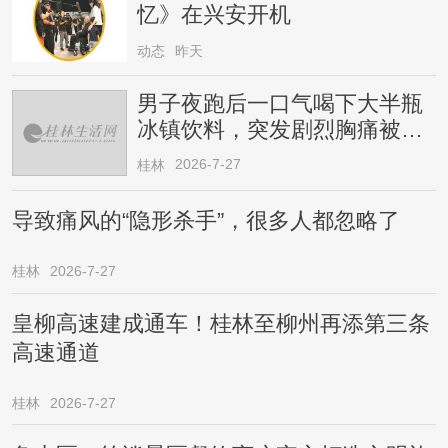
忆》在兴安开机
动态
昨天
男子夜跑后一口气喝下大半瓶
冰镇饮料，突发剧烈胸痛被送
医！医生提醒→
2026-7-27
桂林
导致痛风的“隐形杀手”，很多人都忽略了
桂林
2026-7-27
皇柳高速建成通车！桂林至柳州再添第三条
高速通道
桂林
2026-7-27