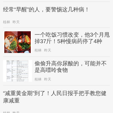
经常“早醒”的人，要警惕这几种病！
桂林
昨天
一个吃饭习惯改变，他3个月甩
掉37斤！5种慢病药停了4种
桂林
昨天
偷偷升高你尿酸的，可能并不
是高嘌呤食物
桂林
昨天
“减重黄金期”到了！人民日报手把手教您健
康减重