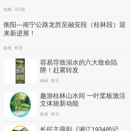
桂林
3天前
衡阳—南宁公路龙胜至融安段（桂林段）迎
来新进展！
桂林
昨天
容易导致溺水的六大致命陷
阱！赶紧转发
桂林
昨天
趣游桂林山水间 一叶桨板激活
文体旅新动能
桂林
昨天
长征主题剧《湘江1934的记