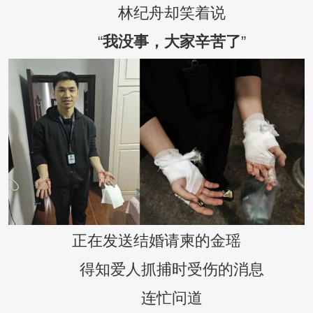
林纪舟却笑着说
“
我没事，大家辛苦了
”
正在发送结婚请柬的金瑶
得知爱人抓捕时受伤的消息
连忙问道