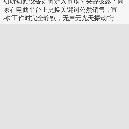
窃听窃照设备如何流入市场？央视披露：商
家在电商平台上更换关键词公然销售，宣
称“工作时完全静默，无声无光无振动”等
桂林
2026-7-27
鸡蛋这样吃更有营养，还有利
于控制体重，今天起调整一下
→
2026-7-30
桂林
桂林市界首骨科队拿下四连胜