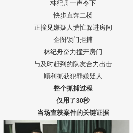
林纪舟一声令下
快步直奔二楼
正撞见嫌疑人慌忙躲进房间
企图锁门拒捕
林纪舟奋力撞开房门
与及时赶到的队友合力出击
顺利抓获犯罪嫌疑人
整个抓捕过程
仅用了30秒
当场查获案件的关键证据