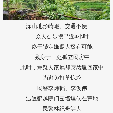
深山地形崎岖、交通不便
众人徒步搜寻近4小时
终于锁定嫌疑人极有可能
藏身于一处孤立民房中
此时，嫌疑人家属却突然返回家中
为避免打草惊蛇
民警李炜韬、李俊伟
迅速翻越院门围墙埋伏在荒地
民警林纪舟等人