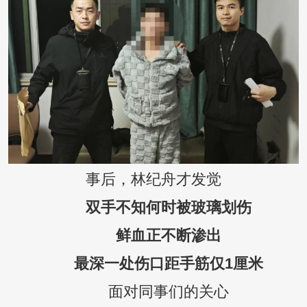
事后，林纪舟才发觉
双手不知何时被玻璃划伤
鲜血正不断渗出
最深一处伤口距手筋仅1厘米
面对同事们的关心