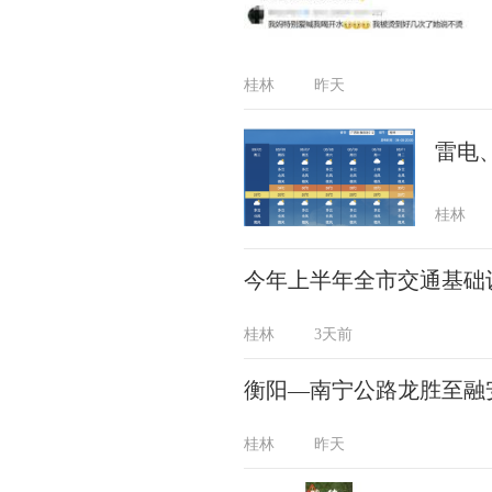
桂林
昨天
雷电
桂林
今年上半年全市交通基础设
桂林
3天前
衡阳—南宁公路龙胜至融
桂林
昨天