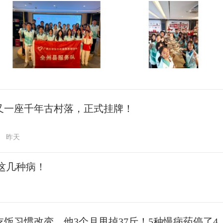
又一座千年古村落，正式挂牌！
昨天
这几种病！
吃饭习惯改变，他3个月甩掉37斤！5种慢病药停了4