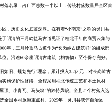
统村落名录，占广西总数一半以上，传统村落数量居全区
，历史文化底蕴深厚。在有着“小南京”之称的灵川县
盛于明清的三月岭盐马古道见证了桂北千年的商贾云集与
006年，三月岭盐马古道作为“长岗岭古建筑群”的组成部
单位。沿途60余座明清古建筑（构筑物）至今保存完好。
如旧、规划先行”理念，累计投入3.2亿元，对长岗岭古
文物实施保护性修缮。全程采用桂北传统工艺和本土原材
屋顶、小青瓦、马头墙”的独特风貌。全县21个村落入选
选全国乡村旅游重点村。2025年，灵川县获评自治区