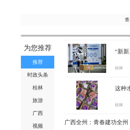
查
为您推荐
“新新
推荐
桂林
时政头条
桂林
这种
旅游
桂林
广西
广西全州：青春建功全州
视频