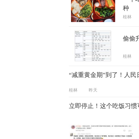
种
桂林
偷偷
桂林
“减重黄金期”到了！人
桂林
昨天
立即停止！这个吃饭习惯