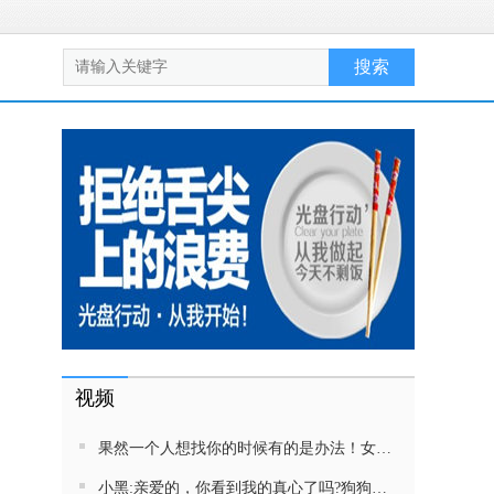
视频
果然一个人想找你的时候有的是办法！女生吵架将男友拉黑，结果男友给家里狗打电话了！汪：吵死了，一会就去把号码注销
小黑:亲爱的，你看到我的真心了吗?狗狗雨中等好朋狗不愿离去，网友:确实搞笑，黄黄都有男朋友，你却没有