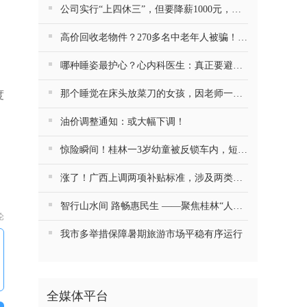
公司实行“上四休三”，但要降薪1000元，不接受只能辞职……你愿意吗？
高价回收老物件？270多名中老年人被骗！警方提醒
哪种睡姿最护心？心内科医生：真正要避开的是这一种
那个睡觉在床头放菜刀的女孩，因老师一句“跟我回家”改写了人生
度
油价调整通知：或大幅下调！
惊险瞬间！桂林一3岁幼童被反锁车内，短短数分钟险窒息…
涨了！广西上调两项补贴标准，涉及两类人群
智行山水间 路畅惠民生 ——聚焦桂林“人工智能+交通运输”的探索与实践
论
我市多举措保障暑期旅游市场平稳有序运行
全媒体平台