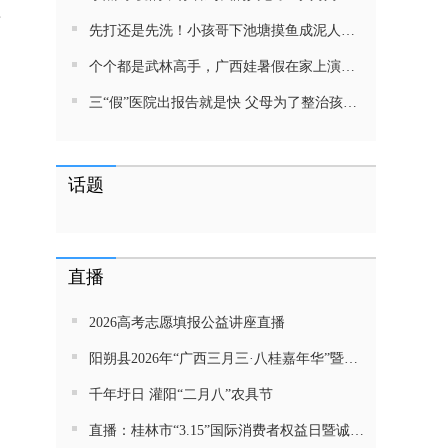
首
先打还是先洗！小孩哥下池塘摸鱼成泥人！网友：这才是童年该有的样子，好怀念
个个都是武林高手，广西娃暑假在家上演武侠片，80后90后:以前我们也这样玩
三“假”医院出报告就是快 父母为了整治孩子少吃零食想尽了办法 网友：“又有”笑死我了
话题
直播
2026高考志愿填报公益讲座直播
阳朔县2026年“广西三月三·八桂嘉年华”暨金龙巡游活动直播
千年圩日 灌阳“二月八”农具节
直播：桂林市“3.15”国际消费者权益日暨诚信教育主题活动网民面对面活动