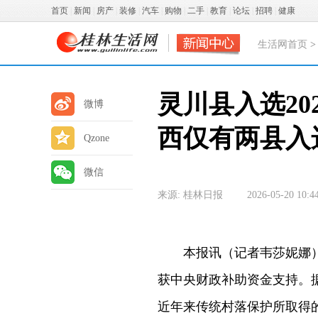
首页
|
新闻
|
房产
|
装修
|
汽车
|
购物
|
二手
|
教育
|
论坛
|
招聘
|
健康
生活网首页
灵川县入选20
微博
西仅有两县入
Qzone
微信
来源: 桂林日报
2026-05-20 10:4
本报讯（记者韦莎妮娜）日
获中央财政补助资金支持。
近年来传统村落保护所取得的