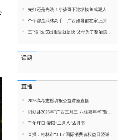
先打还是先洗！小孩哥下池塘摸鱼成泥人！网友：这才是童年该有的样子，好怀念
公
个个都是武林高手，广西娃暑假在家上演武侠片，80后90后:以前我们也这样玩
三“假”医院出报告就是快 父母为了整治孩子少吃零食想尽了办法 网友：“又有”笑死我了
话题
直播
2026高考志愿填报公益讲座直播
阳朔县2026年“广西三月三·八桂嘉年华”暨金龙巡游活动直播
千年圩日 灌阳“二月八”农具节
直播：桂林市“3.15”国际消费者权益日暨诚信教育主题活动网民面对面活动