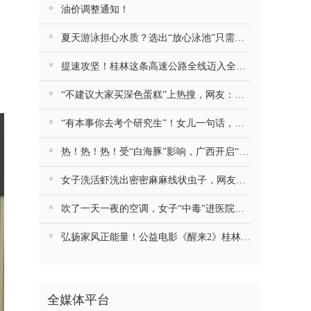
油价调整通知！
夏天游泳担心水质？选出“放心泳池”只需这4招
提速攻坚！桂林这条高速公路全线迈入全面建设阶段
“不建议大家买深色蛋糕”上热搜，网友：天塌了！
“有本事你去考个研究生”！女儿一句话，爸爸考上985硕士
热！热！热！受“白海豚”影响，广西开启“空调外机”模式，局地气温直冲38℃
女子洗活虾洗出密密麻麻线状虫子，网友疑惑：这是寄生虫还是虾崽？医生提醒→
吹了一天一夜的空调，女子“中毒”进医院！医生提醒→
弘扬家风正能量！公益电影《醒来2》桂林专场圆满举办
全媒体平台