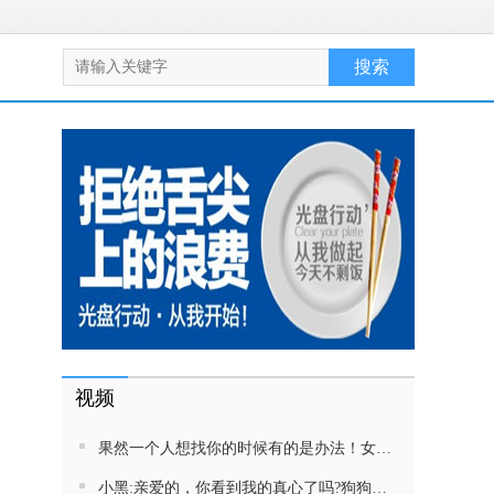
。
视频
果然一个人想找你的时候有的是办法！女生吵架将男友拉黑，结果男友给家里狗打电话了！汪：吵死了，一会就去把号码注销
小黑:亲爱的，你看到我的真心了吗?狗狗雨中等好朋狗不愿离去，网友:确实搞笑，黄黄都有男朋友，你却没有