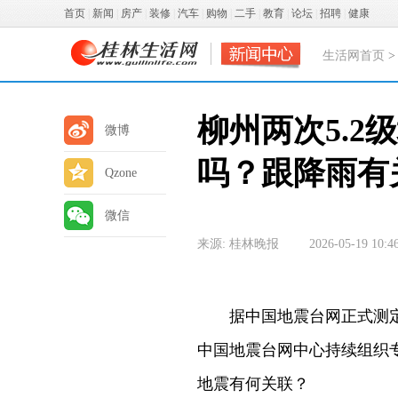
首页
|
新闻
|
房产
|
装修
|
汽车
|
购物
|
二手
|
教育
|
论坛
|
招聘
|
健康
生活网首页
柳州两次5.
微博
吗？跟降雨有
Qzone
微信
来源: 桂林晚报
2026-05-19 10:4
据中国地震台网正式测定，5
中国地震台网中心持续组织专
地震有何关联？