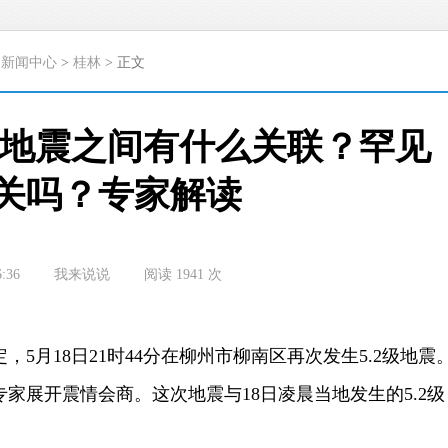
>
新闻中心
>
桂林
> 正文
2级地震之间有什么关联？罕见
关吗？专家解读
6:36
我来说说
阅读
1941
次
月18日21时44分在柳州市柳南区再次发生5.2级地震
家展开震情会商。这次地震与18日凌晨当地发生的5.2级