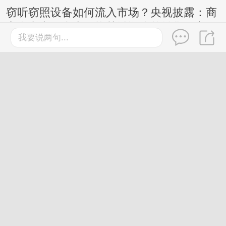
窃听窃照设备如何流入市场？央视披露：商
家在电商平台上更换关键词公然销售，宣
我要说两句...
称“工作时完全静默，无声无光无振动”等
桂林
2026-7-27
鸡蛋这样吃更有营养，还有利
于控制体重，今天起调整一下
→
2026-7-30
桂林
桂林市界首骨科队拿下四连胜