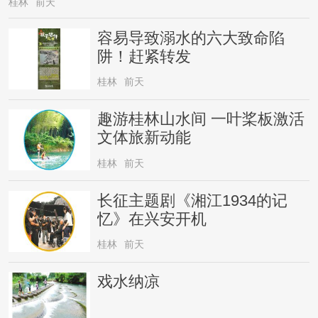
桂林
前天
容易导致溺水的六大致命陷
阱！赶紧转发
桂林
前天
趣游桂林山水间 一叶桨板激活
文体旅新动能
桂林
前天
长征主题剧《湘江1934的记
忆》在兴安开机
桂林
前天
戏水纳凉