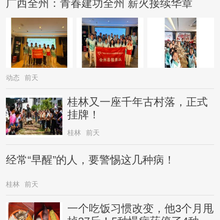
广西全州：青春建功全州 薪火接续华章
动态
前天
桂林又一座千年古村落，正式
挂牌！
桂林
前天
经常“早醒”的人，要警惕这几种病！
桂林
前天
一个吃饭习惯改变，他3个月甩