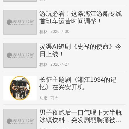
游玩必看！这条漓江游船专线
首班车运营时间调整！
2026-7-30
桂林
灵渠AI短剧《史禄的使命》今
日上线！
2026-7-27
桂林
长征主题剧《湘江1934的记
忆》在兴安开机
动态
前天
男子夜跑后一口气喝下大半瓶
冰镇饮料，突发剧烈胸痛被送
医！医生提醒→