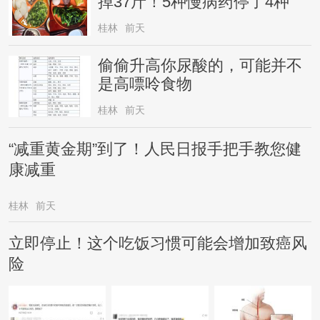
掉37斤！5种慢病药停了4种
桂林
前天
偷偷升高你尿酸的，可能并不
是高嘌呤食物
桂林
前天
“减重黄金期”到了！人民日报手把手教您健
康减重
桂林
前天
立即停止！这个吃饭习惯可能会增加致癌风
险