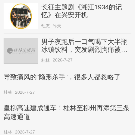
长征主题剧《湘江1934的记
忆》在兴安开机
动态
昨天
男子夜跑后一口气喝下大半瓶
冰镇饮料，突发剧烈胸痛被送
医！医生提醒→
2026-7-27
桂林
导致痛风的“隐形杀手”，很多人都忽略了
桂林
2026-7-27
皇柳高速建成通车！桂林至柳州再添第三条
高速通道
桂林
2026-7-27