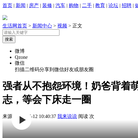
首页
|
新闻
|
房产
|
装修
|
汽车
|
购物
|
二手
|
教育
|
论坛
|
招聘
|
生活网首页
>
新闻中心
>
视频
> 正文
微博
Qzone
微信
扫描二维码分享到微信好友或朋友圈
强者从不抱怨环境！奶爸背着
志，等会下床走一圈
来源:
2026-05-12 10:40:37
我来说说
阅读
次