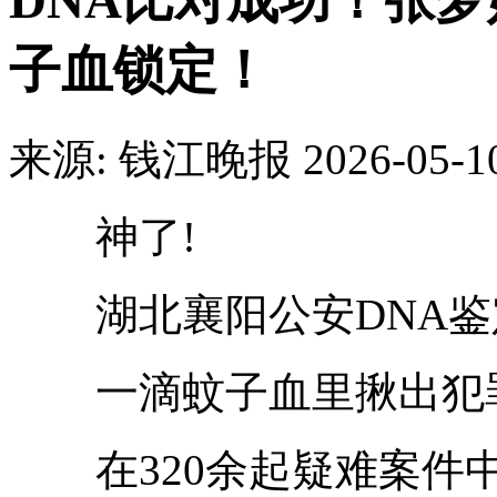
DNA比对成功！张
子血锁定！
来源: 钱江晚报
2026-05-1
神了!
湖北襄阳公安DNA鉴
一滴蚊子血里揪出犯
在320余起疑难案件