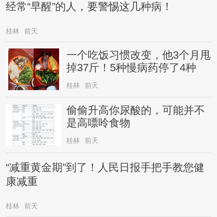
经常“早醒”的人，要警惕这几种病！
桂林
前天
一个吃饭习惯改变，他3个月甩
掉37斤！5种慢病药停了4种
桂林
前天
偷偷升高你尿酸的，可能并不
是高嘌呤食物
桂林
前天
“减重黄金期”到了！人民日报手把手教您健
康减重
桂林
前天