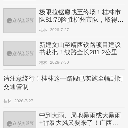
极限拉锯鏖战至终场！桂林市
队81:79险胜柳州市队，取得四
连胜
2026-7-27
桂林
新建文山至靖西铁路项目建议
书获批！线路全长281.2公里
2026-7-30
桂林
请注意绕行！桂林这一路段已实施全幅封闭
交通管制
桂林
2026-7-27
中到大雨、局地暴雨或大暴雨
+雷暴大风又要来了！广西人