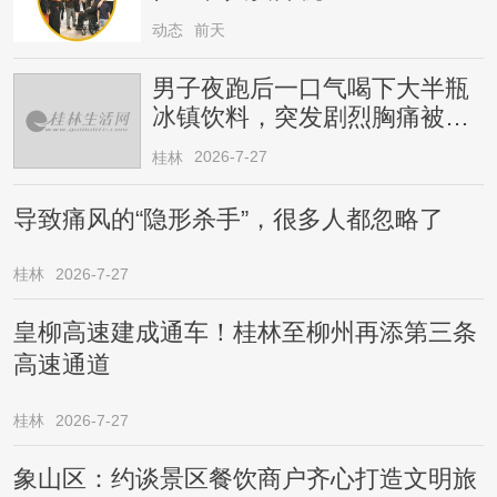
动态
前天
男子夜跑后一口气喝下大半瓶
冰镇饮料，突发剧烈胸痛被送
医！医生提醒→
2026-7-27
桂林
导致痛风的“隐形杀手”，很多人都忽略了
桂林
2026-7-27
皇柳高速建成通车！桂林至柳州再添第三条
高速通道
桂林
2026-7-27
象山区：约谈景区餐饮商户齐心打造文明旅