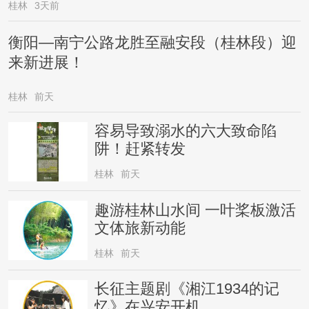
桂林
3天前
衡阳—南宁公路龙胜至融安段（桂林段）迎
来新进展！
桂林
前天
容易导致溺水的六大致命陷
阱！赶紧转发
桂林
前天
趣游桂林山水间 一叶桨板激活
文体旅新动能
桂林
前天
长征主题剧《湘江1934的记
忆》在兴安开机